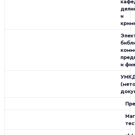
кафе
дели
и
крим
Элек
библ
комм
пред
и фи
УМК
(мет
доку
Пре
Маг
тес