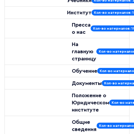
Учебники
Кол-во материалов: 
Институт
Кол-во материалов: 
Пресса
Кол-во материалов: 1
о нас
На
главную
Кол-во материалов
страницу
Обучение
Кол-во материало
Документы
Кол-во материа
Положение о
Юридическом
Кол-во мате
институте
Общие
Кол-во материалов
сведения