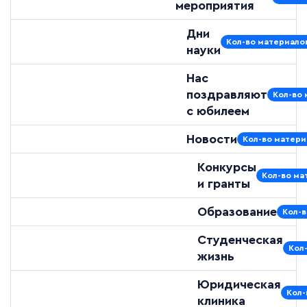
мероприятия
Дни
Кол-во материалов
науки
Нас
поздравляют
Кол-во 
с юбилеем
Новости
Кол-во матери
Конкурсы
Кол-во ма
и гранты
Образование
Кол-в
Студенческая
Кол
жизнь
Юридическая
Кол-
клиника