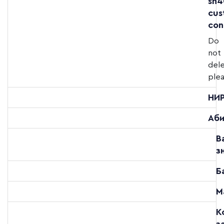
sh4
cus
con
Do
not
del
plea
НИ
Аби
В
з
Б
М
К
з