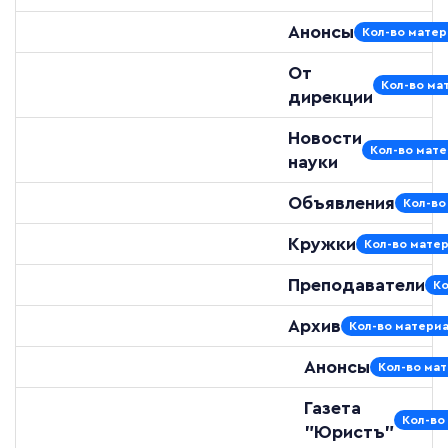
Анонсы
Кол-во матер
От
Кол-во мат
дирекции
Новости
Кол-во мате
науки
Объявления
Кол-во
Кружки
Кол-во матер
Преподаватели
Ко
Архив
Кол-во материа
Анонсы
Кол-во мат
Газета
Кол-во
"Юристъ"