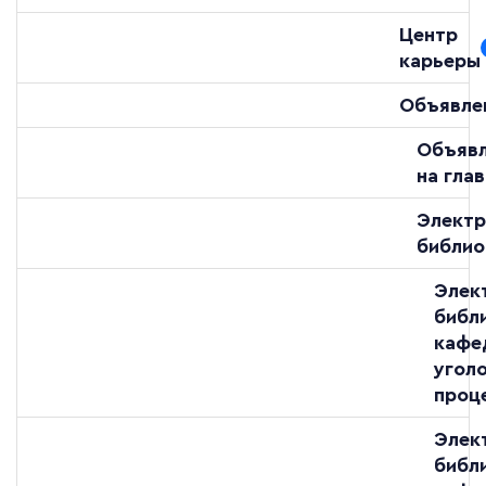
Центр
карьеры
Объявле
Объяв
на гла
Электр
библио
Элек
библ
кафе
угол
проц
Элек
библ