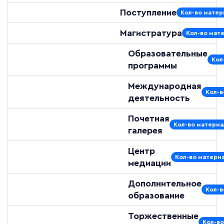
Поступление
Кол-во матер
Магистратура
Кол-во мате
Образовательные
Кол
программы
Международная
Кол-в
деятельность
Почетная
Кол-во материа
галерея
Центр
Кол-во материа
медиации
Дополнительное
Кол-в
образование
Торжественные
Кол-во