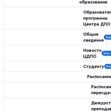
образование
Образовате
программы
Центра ДПО
Общие
Кол
сведения
Новости
Кол-
ЦДПО
Студенту
Ко
Расписани
Расписан
пересда
Дежурст
препода