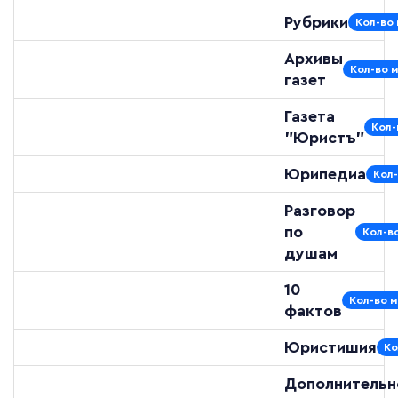
Рубрики
Кол-во 
Архивы
Кол-во 
газет
Газета
Кол-
"Юристъ"
Юрипедиа
Кол-
Разговор
по
Кол-в
душам
10
Кол-во м
фактов
Юристишия
Ко
Дополнительн