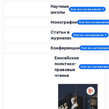
Научные
Кол-во материалов: 2
школы
Монографии
Кол-во материалов:
Статьи в
Кол-во материалов: 7
журналах
Конференции
Кол-во материало
Енисейские
политико-
Кол-во материалов
правовые
чтения