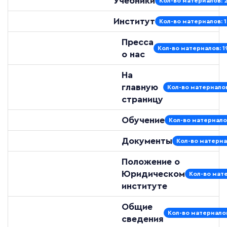
Учебники
Кол-во материалов: 
Институт
Кол-во материалов: 
Пресса
Кол-во материалов: 1
о нас
На
главную
Кол-во материалов
страницу
Обучение
Кол-во материало
Документы
Кол-во материа
Положение о
Юридическом
Кол-во мате
институте
Общие
Кол-во материалов
сведения