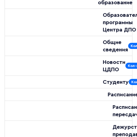
образование
Образовате
программы
Центра ДПО
Общие
Кол
сведения
Новости
Кол-
ЦДПО
Студенту
Ко
Расписани
Расписан
пересда
Дежурст
препода