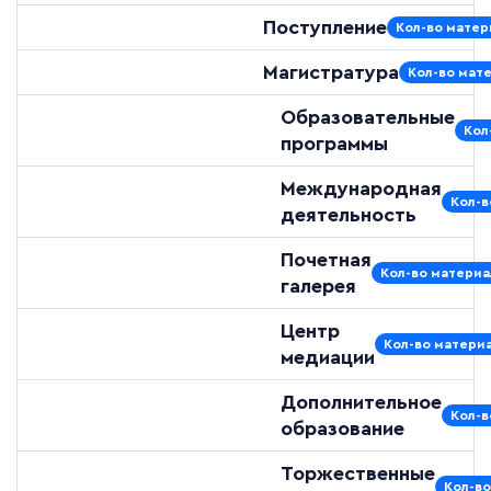
Поступление
Кол-во матер
Магистратура
Кол-во мате
Образовательные
Кол
программы
Международная
Кол-в
деятельность
Почетная
Кол-во материа
галерея
Центр
Кол-во материа
медиации
Дополнительное
Кол-в
образование
Торжественные
Кол-во