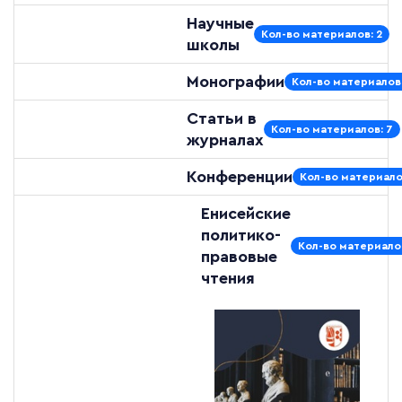
Научные
Кол-во материалов: 2
школы
Монографии
Кол-во материалов:
Статьи в
Кол-во материалов: 7
журналах
Конференции
Кол-во материало
Енисейские
политико-
Кол-во материалов
правовые
чтения