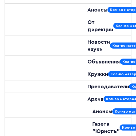
Анонсы
Кол-во матер
От
Кол-во мат
дирекции
Новости
Кол-во мате
науки
Объявления
Кол-во
Кружки
Кол-во матер
Преподаватели
Ко
Архив
Кол-во материа
Анонсы
Кол-во мат
Газета
Кол-во
"Юристъ"