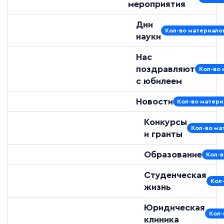
мероприятия
Дни
Кол-во материалов
науки
Нас
поздравляют
Кол-во 
с юбилеем
Новости
Кол-во матери
Конкурсы
Кол-во ма
и гранты
Образование
Кол-в
Студенческая
Кол
жизнь
Юридическая
Кол-
клиника