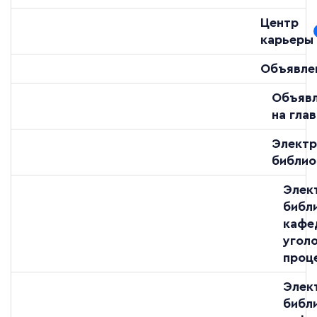
Центр
карьеры
Объявле
Объяв
на гла
Электр
библио
Элек
библ
кафе
угол
проц
Элек
библ