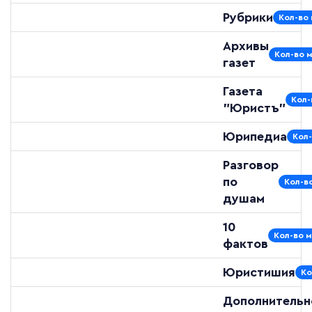
Рубрики
Кол-во 
Архивы
Кол-во 
газет
Газета
Кол-
"Юристъ"
Юрипедиа
Кол-
Разговор
по
Кол-в
душам
10
Кол-во м
фактов
Юристишия
Ко
Дополнительн