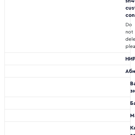
sh4
cus
con
Do
not
del
plea
НИ
Аби
В
з
Б
М
К
з