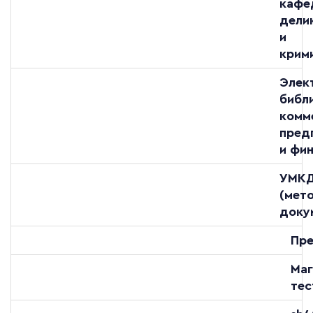
кафе
дели
и
крим
Элек
библ
комм
пред
и фи
УМК
(мет
доку
Пре
Маг
тес