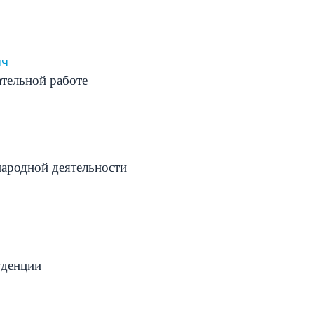
ич
ательной работе
народной деятельности
уденции