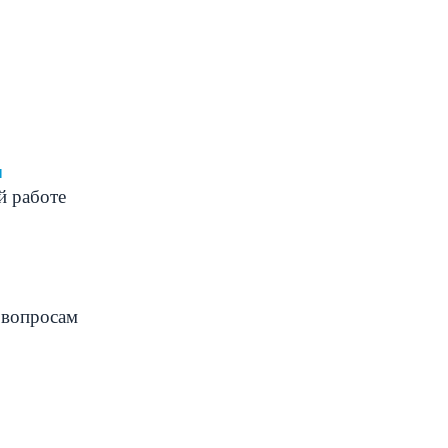
ч
й работе
 вопросам