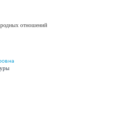
ародных отношений
ровна
туры