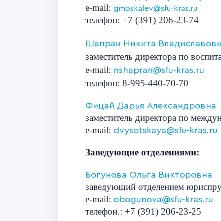
e-mail:
gmoskalev@sfu-kras.ru
телефон: +7 (391) 206-23-74
Шапран Никита Владиславов
заместитель директора по воспит
e-mail:
nshapran@sfu-kras.ru
телефон
: 8-995-440-70-70
Фицай Дарья Александровна
заместитель директора по между
e-mail:
dvysotskaya@sfu-kras.ru
Заведующие отделениями:
Богунова Ольга Викторовна
заведующий отделением юриспр
e-mail:
obogunova@sfu-kras.ru
телефон
.:
+7 (391)
206-23-25