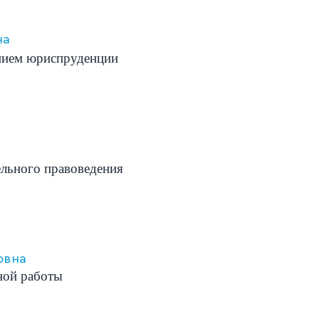
на
ением юриспруденции
льного правоведения
овна
ной работы