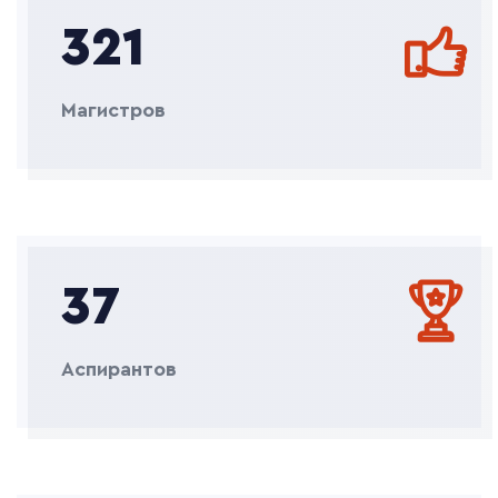
321
Магистров
37
Аспирантов