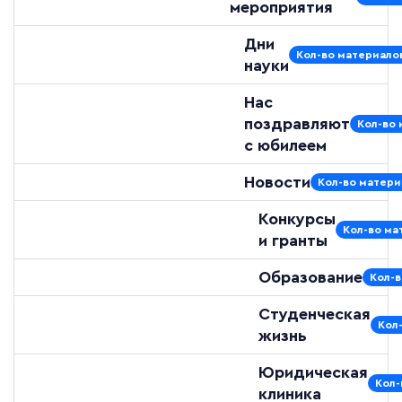
мероприятия
Дни
Кол-во материалов
науки
Нас
поздравляют
Кол-во 
с юбилеем
Новости
Кол-во матери
Конкурсы
Кол-во ма
и гранты
Образование
Кол-в
Студенческая
Кол
жизнь
Юридическая
Кол-
клиника