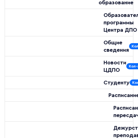
образование
Образовате
программы
Центра ДПО
Общие
Кол
сведения
Новости
Кол-
ЦДПО
Студенту
Ко
Расписани
Расписан
пересда
Дежурст
препода