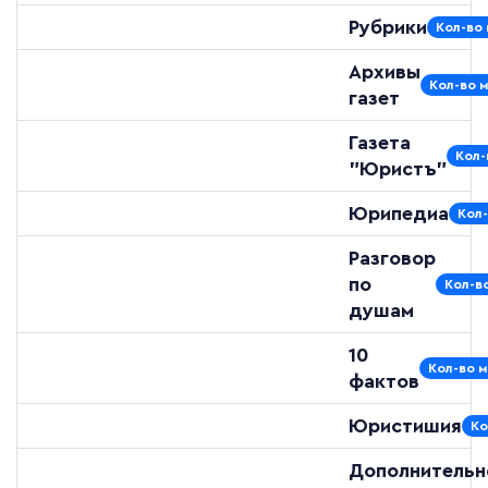
Рубрики
Кол-во 
Архивы
Кол-во 
газет
Газета
Кол-
"Юристъ"
Юрипедиа
Кол-
Разговор
по
Кол-в
душам
10
Кол-во м
фактов
Юристишия
Ко
Дополнительн