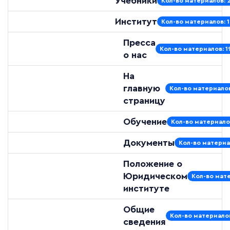
Учебники
Кол-во материалов: 
Институт
Кол-во материалов: 
Пресса
Кол-во материалов: 1
о нас
На
главную
Кол-во материалов
страницу
Обучение
Кол-во материало
Документы
Кол-во материа
Положение о
Юридическом
Кол-во мате
институте
Общие
Кол-во материалов
сведения