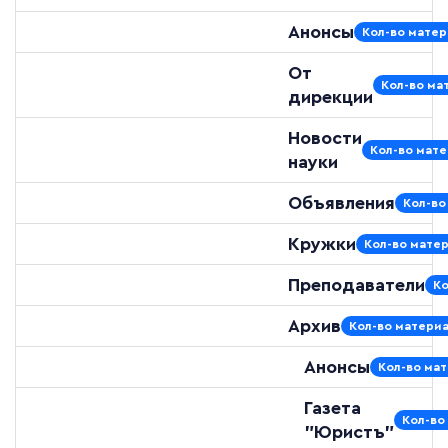
Анонсы
Кол-во матер
От
Кол-во мат
дирекции
Новости
Кол-во мате
науки
Объявления
Кол-во
Кружки
Кол-во матер
Преподаватели
Ко
Архив
Кол-во материа
Анонсы
Кол-во мат
Газета
Кол-во
"Юристъ"