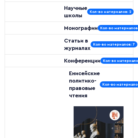
Научные
Кол-во материалов: 2
школы
Монографии
Кол-во материалов:
Статьи в
Кол-во материалов: 7
журналах
Конференции
Кол-во материало
Енисейские
политико-
Кол-во материалов
правовые
чтения