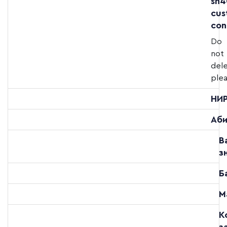
sh4
cus
con
Do
not
del
plea
НИ
Аби
В
з
Б
М
К
з