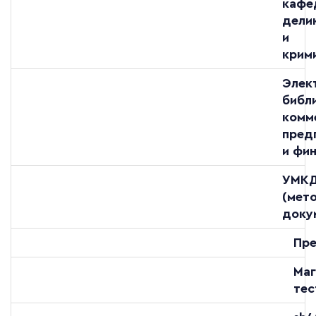
кафе
дели
и
крим
Элек
библ
комм
пред
и фи
УМК
(мет
доку
Пре
Маг
тес