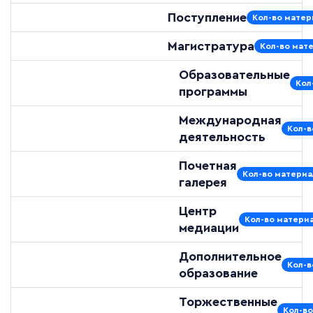
Поступление
Кол-во матер
Магистратура
Кол-во мате
Образовательные
Кол
программы
Международная
Кол-в
деятельность
Почетная
Кол-во материа
галерея
Центр
Кол-во материа
медиации
Дополнительное
Кол-в
образование
Торжественные
Кол-во