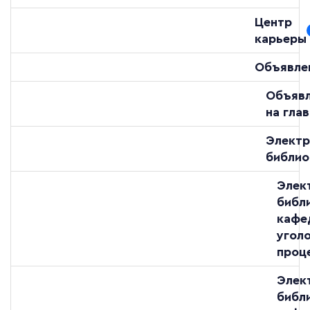
Центр
карьеры
Объявле
Объяв
на гла
Электр
библио
Элек
библ
кафе
угол
проц
Элек
библ