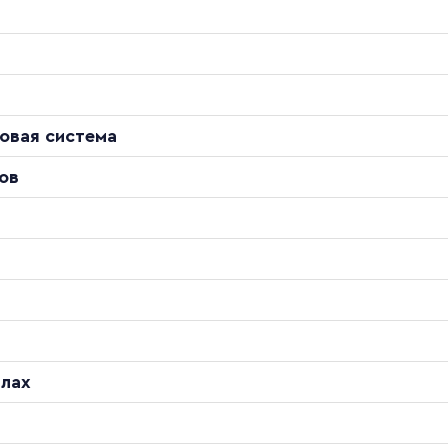
овая система
ов
ы
алах