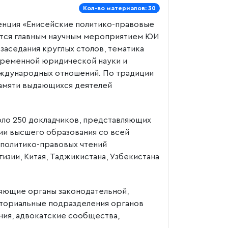
Кол-во материалов: 30
енция «Енисейские политико-правовые
ется главным научным мероприятием ЮИ
заседания круглых столов, тематика
временной юридической науки и
еждународных отношений. По традиции
памяти выдающихся деятелей
ло 250 докладчиков, представляющих
ции высшего образования со всей
политико-правовых чтений
изии, Китая, Таджикистана, Узбекистана
яющие органы законодательной,
иториальные подразделения органов
ния, адвокатские сообщества,