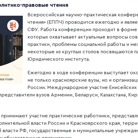
олитико-правовые чтения
Всероссийская научно-практическая конфер
чтения» (ЕППЧ) проводится ежегодно и явля
СФУ. Работа конференции проходит в форме 
которых охватывает актуальные вопросы со
практики, проблемы социальной работы и м
некоторые из круглых столов посвящаются 
Юридического института.
Ежегодно в ходе конференции выступает око
не только красноярские вузы, но и организа
России. Международное участие Енисейских 
редставители вузов Армении, Беларуси, Казахстана, Кирг
 принимают участие практические работники, представл
олнительной власти России и Красноярского края, терр
 власти РФ, государственные и муниципальные учрежде