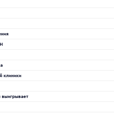
ения
ОН
ка
й клиники
и выигрывает