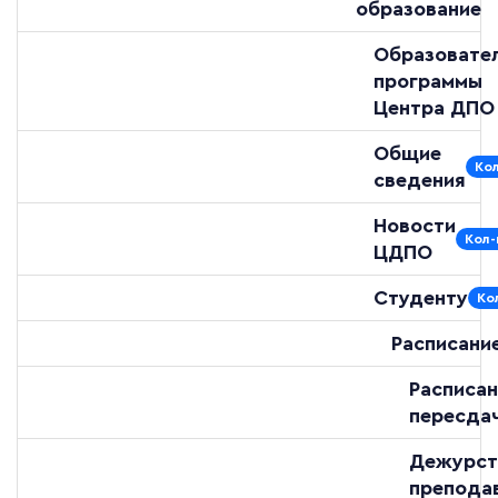
образование
Образовате
программы
Центра ДПО
Общие
Кол
сведения
Новости
Кол-
ЦДПО
Студенту
Ко
Расписани
Расписан
пересда
Дежурст
препода