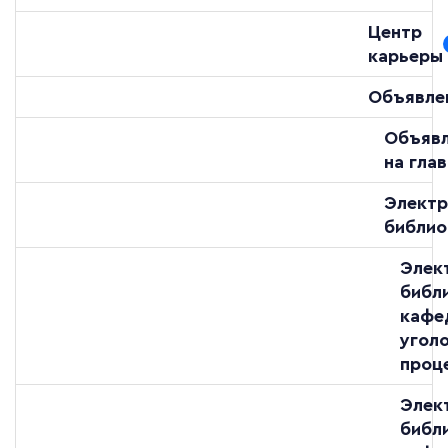
Центр
карьеры
Объявле
Объяв
на гла
Электр
библио
Элек
библ
кафе
угол
проц
Элек
библ