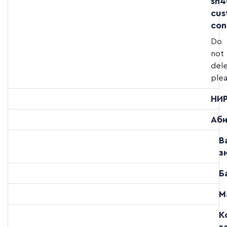
sh4
cus
con
Do
not
del
plea
НИ
Аби
В
з
Б
М
К
з