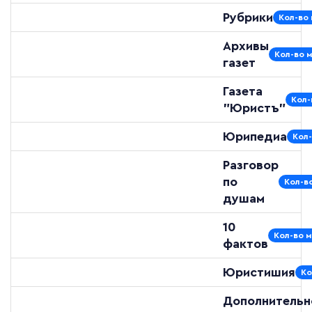
Рубрики
Кол-во 
Архивы
Кол-во 
газет
Газета
Кол-
"Юристъ"
Юрипедиа
Кол-
Разговор
по
Кол-в
душам
10
Кол-во м
фактов
Юристишия
Ко
Дополнительн