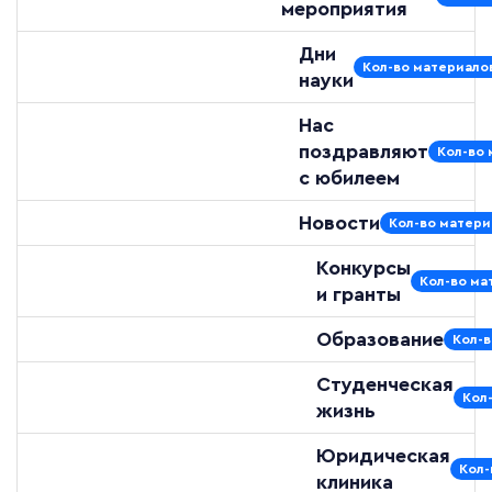
мероприятия
Дни
Кол-во материалов
науки
Нас
поздравляют
Кол-во 
с юбилеем
Новости
Кол-во матери
Конкурсы
Кол-во ма
и гранты
Образование
Кол-в
Студенческая
Кол
жизнь
Юридическая
Кол-
клиника