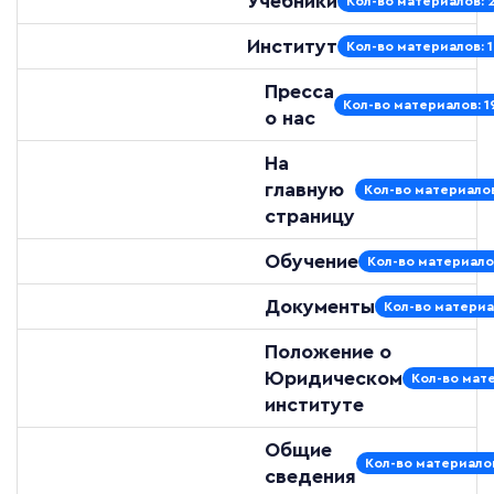
Учебники
Кол-во материалов: 
Институт
Кол-во материалов: 
Пресса
Кол-во материалов: 1
о нас
На
главную
Кол-во материалов
страницу
Обучение
Кол-во материало
Документы
Кол-во материа
Положение о
Юридическом
Кол-во мате
институте
Общие
Кол-во материалов
сведения