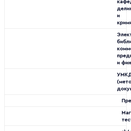
кафе
дели
и
крим
Элек
библ
комм
пред
и фи
УМК
(мет
доку
Пре
Маг
тес