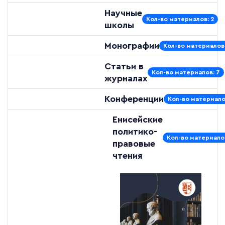
Научные
Кол-во материалов: 2
школы
Монографии
Кол-во материалов:
Статьи в
Кол-во материалов: 7
журналах
Конференции
Кол-во материало
Енисейские
политико-
Кол-во материалов
правовые
чтения