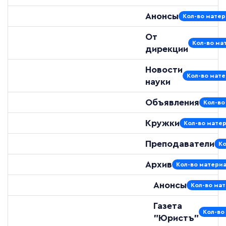
Анонсы
Кол-во матер
От
Кол-во мат
дирекции
Новости
Кол-во мате
науки
Объявления
Кол-во
Кружки
Кол-во матер
Преподаватели
Ко
Архив
Кол-во материа
Анонсы
Кол-во мат
Газета
Кол-во
"Юристъ"