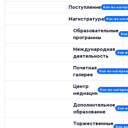
Поступление
Кол-во матер
Магистратура
Кол-во мате
Образовательные
Кол
программы
Международная
Кол-в
деятельность
Почетная
Кол-во материа
галерея
Центр
Кол-во материа
медиации
Дополнительное
Кол-в
образование
Торжественные
Кол-во