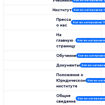
Учебники
Кол-во материалов: 
Институт
Кол-во материалов: 
Пресса
Кол-во материалов: 1
о нас
На
главную
Кол-во материалов
страницу
Обучение
Кол-во материало
Документы
Кол-во материа
Положение о
Юридическом
Кол-во мате
институте
Общие
Кол-во материалов
сведения