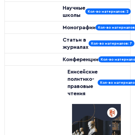
Научные
Кол-во материалов: 2
школы
Монографии
Кол-во материалов:
Статьи в
Кол-во материалов: 7
журналах
Конференции
Кол-во материало
Енисейские
политико-
Кол-во материалов
правовые
чтения