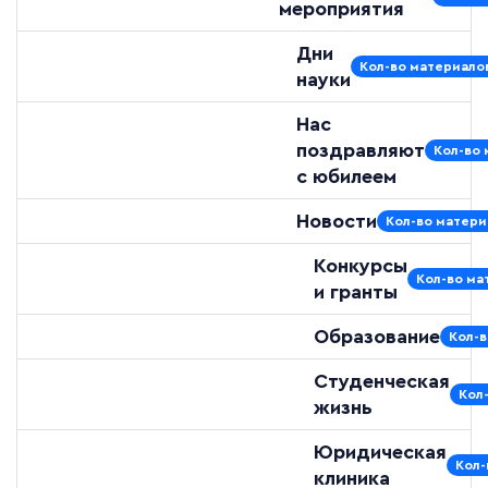
мероприятия
Дни
Кол-во материалов
науки
Нас
поздравляют
Кол-во 
с юбилеем
Новости
Кол-во матери
Конкурсы
Кол-во ма
и гранты
Образование
Кол-в
Студенческая
Кол
жизнь
Юридическая
Кол-
клиника