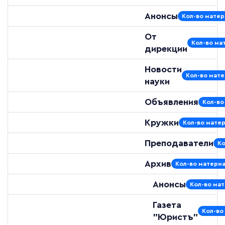
Анонсы
Кол-во матер
От
Кол-во мат
дирекции
Новости
Кол-во мате
науки
Объявления
Кол-во
Кружки
Кол-во матер
Преподаватели
Ко
Архив
Кол-во материа
Анонсы
Кол-во мат
Газета
Кол-во
"Юристъ"