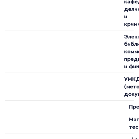
кафе
дели
и
крим
Элек
библ
комм
пред
и фи
УМК
(мет
доку
Пре
Маг
тес