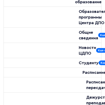
образование
Образовате
программы
Центра ДПО
Общие
Кол
сведения
Новости
Кол-
ЦДПО
Студенту
Ко
Расписани
Расписан
пересда
Дежурст
препода