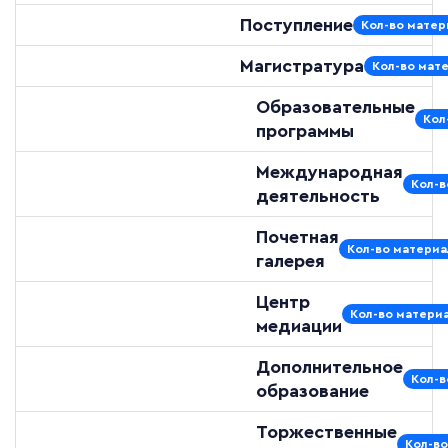
Поступление
Кол-во матер
Магистратура
Кол-во мате
Образовательные
Кол
программы
Международная
Кол-в
деятельность
Почетная
Кол-во материа
галерея
Центр
Кол-во материа
медиации
Дополнительное
Кол-в
образование
Торжественные
Кол-во