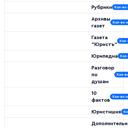
Рубрики
Кол-во 
Архивы
Кол-во 
газет
Газета
Кол-
"Юристъ"
Юрипедиа
Кол-
Разговор
по
Кол-в
душам
10
Кол-во м
фактов
Юристишия
Ко
Дополнительн