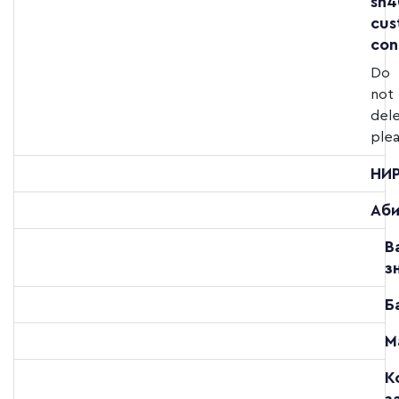
sh4
cus
con
Do
not
del
plea
НИ
Аби
В
з
Б
М
К
з