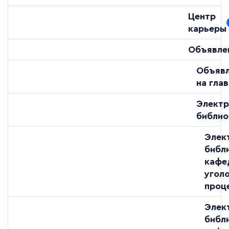
Центр
карьеры
Объявле
Объяв
на гла
Электр
библио
Элек
библ
кафе
угол
проц
Элек
библ