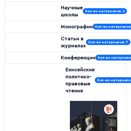
Научные
Кол-во материалов: 2
школы
Монографии
Кол-во материалов:
Статьи в
Кол-во материалов: 7
журналах
Конференции
Кол-во материало
Енисейские
политико-
Кол-во материалов
правовые
чтения