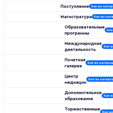
Поступление
Кол-во матер
Магистратура
Кол-во мате
Образовательные
Кол
программы
Международная
Кол-в
деятельность
Почетная
Кол-во материа
галерея
Центр
Кол-во материа
медиации
Дополнительное
Кол-в
образование
Торжественные
Кол-во