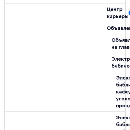
Центр
карьеры
Объявле
Объяв
на гла
Электр
библио
Элек
библ
кафе
угол
проц
Элек
библ