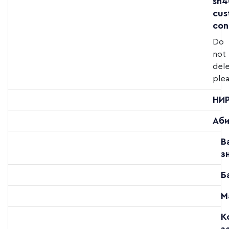
sh4
cus
con
Do
not
del
plea
НИ
Аби
В
з
Б
М
К
з