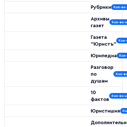
Рубрики
Кол-во 
Архивы
Кол-во 
газет
Газета
Кол-
"Юристъ"
Юрипедиа
Кол-
Разговор
по
Кол-в
душам
10
Кол-во м
фактов
Юристишия
Ко
Дополнительн