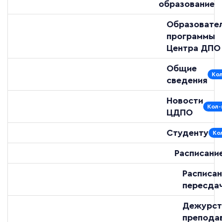
образование
Образовате
программы
Центра ДПО
Общие
Кол
сведения
Новости
Кол-
ЦДПО
Студенту
Ко
Расписани
Расписан
пересда
Дежурст
препода