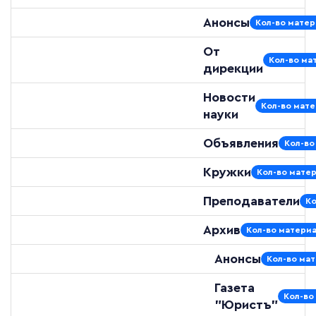
Анонсы
Кол-во матер
От
Кол-во мат
дирекции
Новости
Кол-во мате
науки
Объявления
Кол-во
Кружки
Кол-во матер
Преподаватели
Ко
Архив
Кол-во материа
Анонсы
Кол-во мат
Газета
Кол-во
"Юристъ"