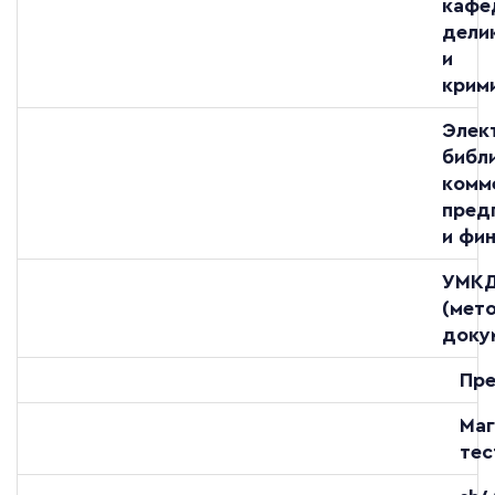
кафе
дели
и
крим
Элек
библ
комм
пред
и фи
УМК
(мет
доку
Пре
Маг
тес