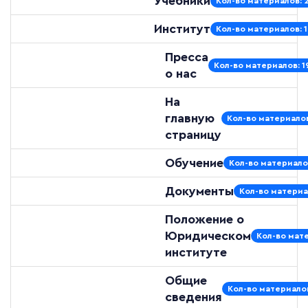
Учебники
Кол-во материалов: 
Институт
Кол-во материалов: 
Пресса
Кол-во материалов: 1
о нас
На
главную
Кол-во материалов
страницу
Обучение
Кол-во материало
Документы
Кол-во материа
Положение о
Юридическом
Кол-во мате
институте
Общие
Кол-во материалов
сведения