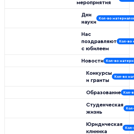
мероприятия
Дни
Кол-во материалов
науки
Нас
поздравляют
Кол-во 
с юбилеем
Новости
Кол-во матери
Конкурсы
Кол-во ма
и гранты
Образование
Кол-в
Студенческая
Кол
жизнь
Юридическая
Кол-
клиника