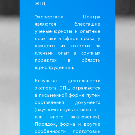
ЭПЦ.
Экспертами Центра
являются блестящие
ученые-юристы и опытные
практики в сфере права, у
каждого из которых за
плечами опыт в крупных
проектах в области
юриспруденции.
Результат деятельности
эксперта ЭПЦ отражается
в письменной форме путем
составления документа
(научно-консультативного
или иного заключения).
Порядок, форма и другие
особенности подготовки