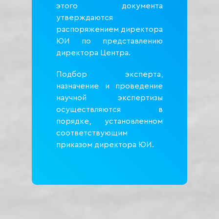
этого документа
утверждаются
распоряжением директора
ЮИ по представлению
директора Центра.
Подбор эксперта,
назначение и проведение
научной экспертизы
осуществляются в
порядке, установленном
соответствующим
приказом директора ЮИ.