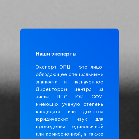
Наши эксперты
Эксперт ЭПЦ – это лицо,
обладающее специальными
знаниями и назначенное
Директором центра из
числа ППС ЮИ СФУ,
имеющих ученую степень
кандидата или доктора
юридических наук для
проведения единоличной
или комиссионной, а также