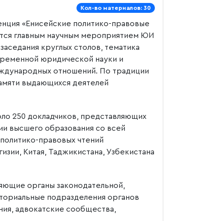
Кол-во материалов: 30
енция «Енисейские политико-правовые
ется главным научным мероприятием ЮИ
заседания круглых столов, тематика
временной юридической науки и
еждународных отношений. По традиции
памяти выдающихся деятелей
ло 250 докладчиков, представляющих
ции высшего образования со всей
политико-правовых чтений
изии, Китая, Таджикистана, Узбекистана
яющие органы законодательной,
иториальные подразделения органов
ния, адвокатские сообщества,