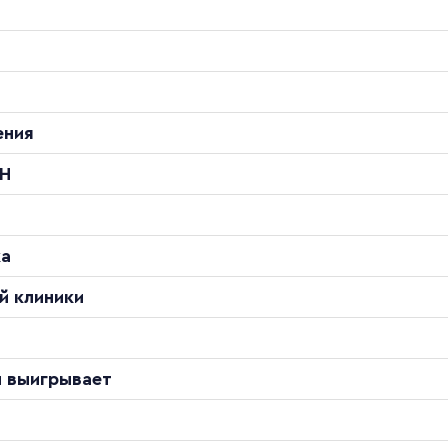
ения
ОН
ка
й клиники
и выигрывает