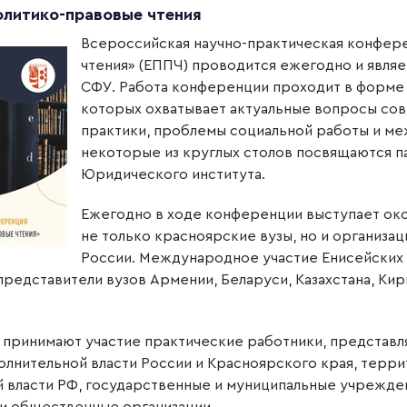
олитико-правовые чтения
Всероссийская научно-практическая конфер
чтения» (ЕППЧ) проводится ежегодно и явля
СФУ. Работа конференции проходит в форме 
которых охватывает актуальные вопросы со
практики, проблемы социальной работы и м
некоторые из круглых столов посвящаются 
Юридического института.
Ежегодно в ходе конференции выступает око
не только красноярские вузы, но и организа
России. Международное участие Енисейских 
редставители вузов Армении, Беларуси, Казахстана, Кирг
 принимают участие практические работники, представл
олнительной власти России и Красноярского края, терр
 власти РФ, государственные и муниципальные учрежде