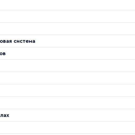
овая система
ов
ы
алах