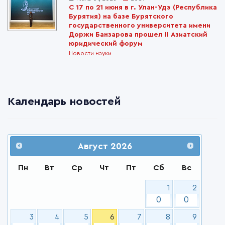
С 17 по 21 июня в г. Улан-Удэ (Республика
Бурятия) на базе Бурятского
государственного университета имени
Доржи Банзарова прошел II Азиатский
юридический форум
Новости науки
Календарь новостей
Август
2026
Пн
Вт
Ср
Чт
Пт
Сб
Вс
1
2
0
0
3
4
5
6
7
8
9