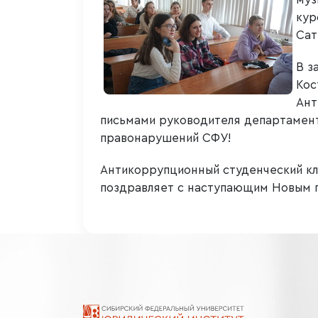
кур
Сат
В з
Кос
Ант
письмами руководителя департамен
правонарушений СФУ!
Антикоррупционный студенческий клу
поздравляет с наступающим Новым 