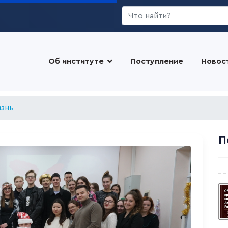
Искать...
Об институте
Поступление
Новос
изнь
П