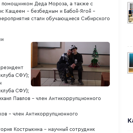
 помощником Деда Мороза, а также с
: Кащеем – безбедным и Бабой-Ягой –
мероприятия стали обучающиеся Сибирского
ли
президент
клуба СФУ);
н
клуба СФУ);
хаил Павлов – член Антикоррупционного
ков – член Антикоррупционного
К
тория Кострыкина – научный сотрудник