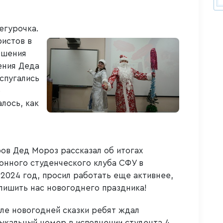
егурочка.
истов в
ешения
ения Деда
спугались
е
лось, как
ов Дед Мороз рассказал об итогах
нного студенческого клуба СФУ в
 2024 год, просил работать еще активнее,
лишить нас новогоднего праздника!
ле новогодней сказки ребят ждал
ыкальный номер в исполнении студента 4