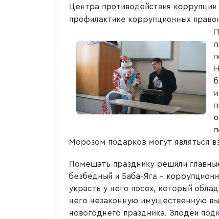
Центра противодействия коррупции 
профилактике коррупционных право
П
п
п
Н
б
и
п
о
п
Морозом подарков могут являться вз
Помешать празднику решили главны
безбедный и Баба-Яга – коррупционн
украсть у него посох, который облад
него незаконную имущественную выг
новогоднего праздника. Злодеи подк