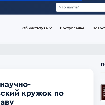
Искать...
Об институте
Поступление
Новос
П
научно-
ьский кружок по
раву