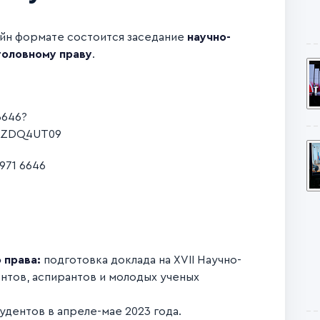
йн формате состоится заседание
научно-
головному праву
.
6646?
UZDQ4UT09
971 6646
 права:
подготовка доклада на XVII Научно-
тов, аспирантов и молодых ученых
удентов в апреле-мае 2023 года.