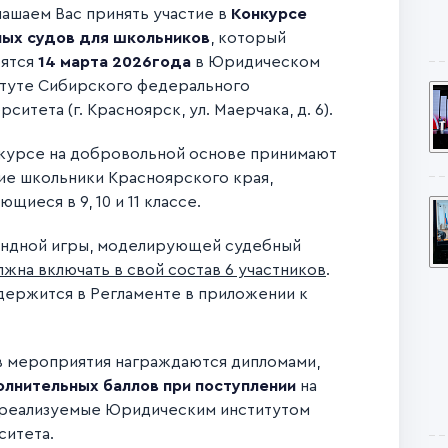
ашаем Вас принять участие в
Конкурсе
ных судов для школьников
, который
оятся
14 марта 2026
года
в Юридическом
туте Сибирского федерального
рситета (г. Красноярск, ул. Маерчака, д. 6).
курсе на добровольной основе принимают
ие школьники Красноярского края,
ющиеся в 9, 10 и 11 классе.
андной игры, моделирующей судебный
жна включать в свой состав 6 участников
.
ержится в Регламенте в приложении к
в мероприятия награждаются дипломами,
олнительных баллов при поступлении
на
 реализуемые Юридическим институтом
ситета.