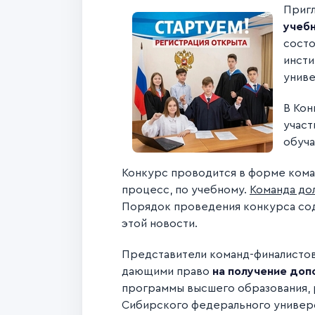
Пригл
учеб
сост
инсти
униве
В Кон
участ
обуча
Конкурс проводится в форме ком
процесс, по учебному.
Команда дол
Порядок проведения конкурса сод
этой новости.
Представители команд-финалисто
дающими право
на получение доп
программы высшего образования,
Сибирского федерального универ