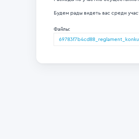
Будем рады видеть вас среди уча
Файлы:
69783f7b4cd88_reglament_konku