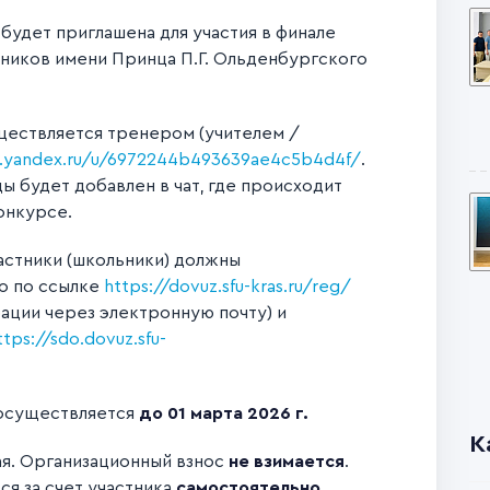
удет приглашена для участия в финале
ьников имени Принца П.Г. Ольденбургского
ществляется тренером (учителем /
s.yandex.ru/u/6972244b493639ae4c5b4d4f/
.
 будет добавлен в чат, где происходит
онкурсе.
астники (школьники) должны
о по ссылке
https://dovuz.sfu-kras.ru/reg/
ации через электронную почту) и
ttps://sdo.dovuz.sfu-
 осуществляется
до 01 марта 2026 г.
К
ая. Организационный взнос
не взимается
.
я за счет участника
самостоятельно
.