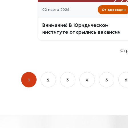
02 марта 2026
От дирекции
Внимание! В Юридическом
институте открылись вакансии
Стр
1
2
3
4
5
6