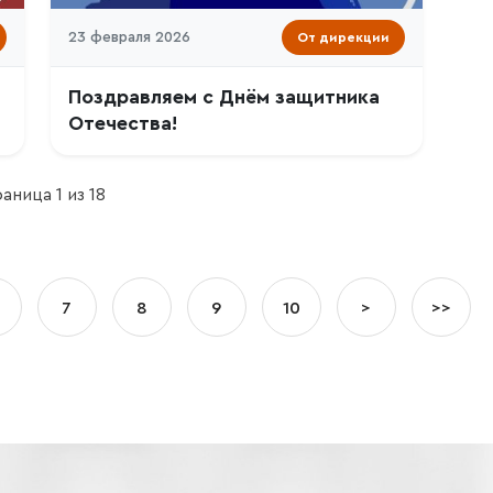
23 февраля 2026
От дирекции
Поздравляем с Днём защитника
Отечества!
аница 1 из 18
7
8
9
10
>
>>