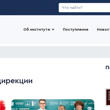
Искать...
Об институте
Поступление
Новос
П
дирекции