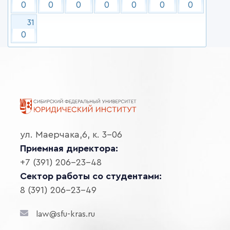
0
0
0
0
0
0
0
31
0
ул. Маерчака,6, к. 3-06
Приемная директора:
+7 (391) 206-23-48
Сектор работы со студентами:
8 (391) 206-23-49
law@sfu-kras.ru