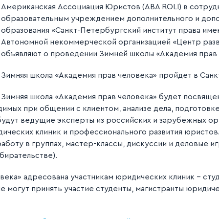
Американская Ассоциация Юристов (ABA ROLI) в сотру
образовательным учреждением дополнительного и доп
образования «Санкт-Петербургский институт права имен
Автономной некоммерческой организацией «Центр разв
объявляют о проведении Зимней школы «Академия прав ч
Зимняя школа «Академия прав человека» пройдет в Санкт
Зимняя школа «Академия прав человека» будет посвящ
имых при общении с клиентом, анализе дела, подготовке 
удут ведущие эксперты из российских и зарубежных ор
ических клиник и профессионального развития юристов
работу в группах, мастер-классы, дискуссии и деловые 
збирательстве).
века» адресована участникам юридических клиник - сту
ле могут принять участие студенты, магистранты юридич