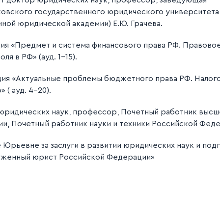
т доктор юридических наук, профессор, заведующая
ковского государственного юридического университета
ной юридической академии) Е.Ю. Грачева.
ия «Предмет и система финансового права РФ. Правово
я в РФ» (ауд. 1-15).
ция «Актуальные проблемы бюджетного права РФ. Налог
( ауд. 4-20).
юридических наук, профессор, Почетный работник выс
и, Почетный работник науки и техники Российской Феде
не Юрьевне за заслуги в развитии юридических наук и по
луженный юрист Российской Федерации»