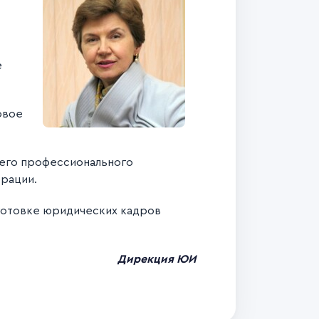
е
овое
шего профессионального
рации.
дготовке юридических кадров
Дирекция ЮИ