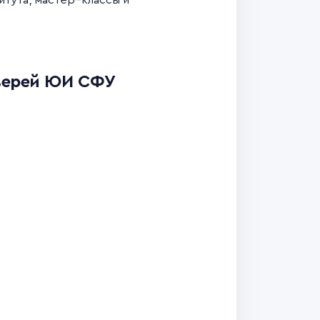
итута, мастер–классы и
верей ЮИ СФУ