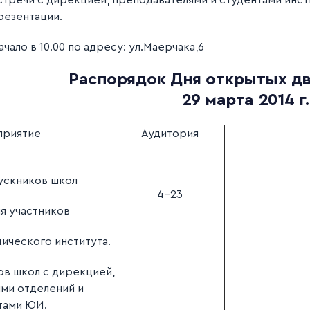
стречи с дирекцией, преподавателями и студентами инст
резентации.
ачало в 10.00 по адресу: ул.Маерчака,6
Распорядок Дня открытых д
29 марта 2014 г.
приятие
Аудитория
ускников школ
4-23
я участников
ического института.
ов школ с дирекцией,
ми отделений и
тами ЮИ.