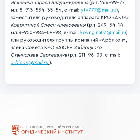
Яскевича Тараса Владимировича
(р.т. 266-99-77,
м.т. 8-913-534-35-54, e-mail:
ytv777@mail.ru
),
заместителя руководителя аппарата КРО «АЮР»
Ковригиной Олеси Алексеевны
(
р.т. 249-34-14,
м.т.8-950-984-09-98, e-mail:
kovrigina07@mail.ru
)
или руководителя группы компаний «Арбикон»,
члена Совета КРО «АЮР»
Заблоцкого
Станислава Сергеевича
(р.т. 211-96-00, e-mail:
аrbicon@mail.ru
.
).