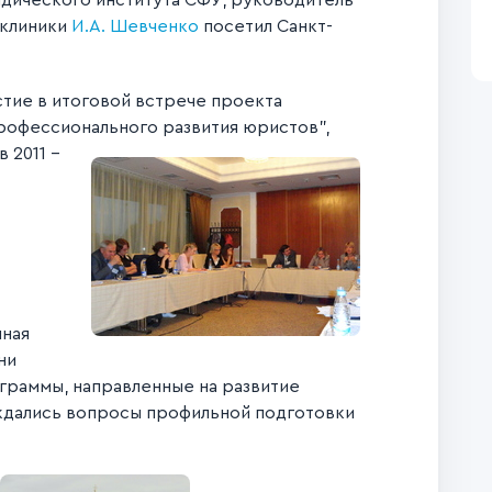
дического института СФУ, руководитель
клиники
И.А. Шевченко
посетил Санкт-
стие в итоговой встрече проекта
офессионального развития юристов",
 2011 -
нная
ни
граммы, направленные на развитие
ждались вопросы профильной подготовки