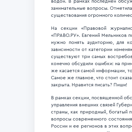
водой. В рамках последней обсу
занимательные вопросы.
Отметила
существования огромного количе
На секции «Правовой журнали
«ПРАВО.РУ».
Евгений Мельников п
нужно понять аудиторию, для к
зависимости от категории изменя
существуют три самых востребов
конечно обсудили ошибки: на при
же касается самой информации, то
Самое же главное, что стоит сказа
закрыта. Нравится писать? Пиши!
В рамках секции, посвященной о
управления внешних связей Губер
страны, как природный, богатый 
вопросы современного состояния 
России и ее регионов в этих воп