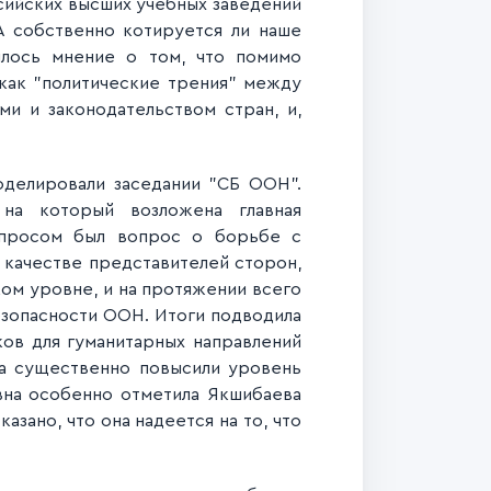
сийских высших учебных заведений
А собственно котируется ли наше
илось мнение о том, что помимо
 как "политические трения" между
ми и законодательство
м стран, и,
оделировали заседании "СБ ООН".
на который возложена главная
опросом был вопрос о борьбе с
 качестве представителей сторон,
ком уровне, и на протяжении всего
езопасности ООН. Итоги подводила
ов для гуманитарных направлений
та существенно повысили уровень
овна особенно отметила Якшибаева
азано, что она надеется на то, что