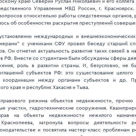
рскому краю Северин Руслан Николаевич и его коллега
ледственного Управления МВД России, г. Красноярск
вопросов относительно работы следственных органов, 
илось об особенностях раскрытия преступлений соверше
 установлении международных и внешнеэкономичес
ких
нерами
" с учениками СФУ провел беседу старший сп
в. Он отметил актуальность развития таких связей в н
 в РФ. Вместе со студентами были обсуждены сферы деят
жения, роль в развитии страны. И, безусловно, не 
глашений субъектов РФ: это существование целого п
ы координации между органами субъектов и др. Пр
го края и республик Хакасия и Тыва.
правового режима объектов недвижимости, прочно 
ые участки, гидротехнические сооружения. Квазиприр
прав
на объекты недвижимости нежилого назначен
раснопеева, затронула вопросы деятельности ре
онодательстве и посвятила мастер-класс проблемам р