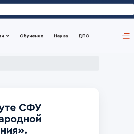
ти
Обучение
Наука
ДПО
туте СФУ
ародной
ния».