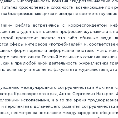
ждалась многогранность понятия "гидротехнически
е со
 Татьяна Краснопеева и
сложности, возникающие при р
ства быстроизменяющих
ся и иногда не соответствующих
стики» ребята встретились с
корреспондентом инф
освятил студентов в основы профессии журналиста в п
оторой предстоит писать: это либо обычные люди, л
ются сферы интересов «потребителей» и, соответственн
анных форм передачи информации читателю – это ново
мере личного опыта Евгений Мельников отметил нюансы, 
, как и при любой иной деятельности, журналистика тр
ть: если вы учитесь не на факультете журналистики, это н
бсуждению м
еждународного сотрудничества в Арктике, с 
натора Красноярского края, Антон Сергеевич Натаров. А
полезными ископаемыми, и в то же время трудноразвив
и перспективы дальнейшего развития сотрудничества 
росах, несмотря на нежелание международного общества 