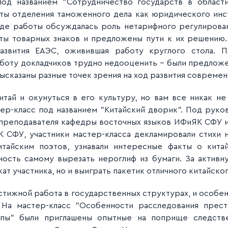
под названием "Сотрудничество государств в област
ты отделения таможенного дела как юридического инст
ходе работы обсуждалась роль нетарифного регулирова
ты товарных знаков и предложены пути к их решению.
азвития ЕАЭС, оживившая работу круглого стола. П
аботу докладчиков трудно недооценить - были предло
высказаны разные точек зрения на ход развития совреме
итай и окунуться в его культуру, но вам все никак не
тер-класс под названием "Китайский дворик". Под рук
преподавателя кафедры восточных языков ИФиЯК СФУ и
СФУ, участники мастер-класса декламировали стихи н
тайским поэтов, узнавали интересные факты о кита
ость самому вырезать иероглиф из бумаги. За активну
ат участника, но и выиграть пакетик отличного китайског
стижной работа в государственных структурах, и особе
 На мастер-класс "Особенности расследования прес
ппы" были приглашены опытные на поприще следств