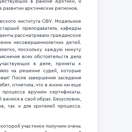
ществующих в районе Арктики, и
 развитии арктических регионов.
ического института СФУ. Модельное
старший преподаватель кафедры
уденты рассматривали гражданское
шении несовершеннолетн
их детей.
елегко, поскольку каждую минуту
ыяснения всех обстоятельств дела
участвующих в деле, приняты к
ияло на решение судей, которые
овал! После завершения заседания
бят, отметила, что в жизни им еще
о процесса вручили сертификаты.
вжился в свой образ. Безусловно,
в, так и для зрителей процесса.
которой участники получили очень