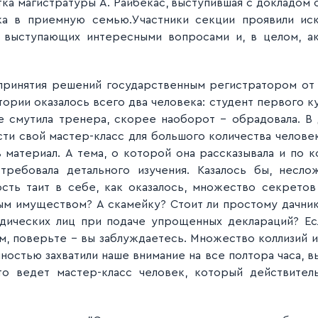
ка магистратуры А. Райбекас, выступившая с докладом 
ка в приемную семью.
Участники секции проявили и
 выступающих интересными вопросами и, в целом, а
 принятия решений государственным регистратором от
ории оказалось всего два человека: студент первого ку
не смутила тренера, скорее наоборот – обрадовала. В
ести свой мастер-класс для большого количества человек
 материал. А тема, о которой она рассказывала и по к
 требовала детального изучения. Казалось бы, несл
сть таит в себе, как оказалось, множество секретов
м имуществом? А скамейку? Стоит ли простому дачник
дических лиц при подаче упрощенных деклараций? Есл
м, поверьте – вы заблуждаетесь. Множество коллизий 
ностью захватили наше внимание на все полтора часа, в
что ведет мастер-класс человек, который действите