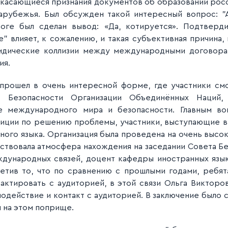
 касающиеся признания документов об образовании рос
зарубежья. Был обсужден такой интересный вопрос: "
тоге был сделан вывод: «Да, котируется». Подтверд
е" влияет, к сожалению, и такая субъективная причина,
идические коллизии между международными договора
ия.
рошел в очень интересной форме, где участники см
Безопасности Организации Объединённых Наций, 
ие международного мира и безопасности. Главным в
иции по решению проблемы, участники, выступающие в
ного языка. Организация была проведена на очень высо
тствовала атмосфера нахождения на заседании Совета Б
дународных связей, доцент кафедры иностранных язык
метив то, что по сравнению с прошлыми годами, ребя
тактировать с аудиторией, в этой связи Ольга Виктор
действие и контакт с аудиторией. В заключение было ск
я на этом поприще.