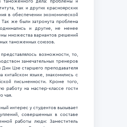
и таможенного дела: проблемы и
итута, так и других красноярских
ния в обеспечении экономической
 Так же были затронута проблема
однимались и другие, не менее
жены множества вариантов решений
нных таможенных союзов.
 представлялось возможности, то,
оводством замечательных тренеров
 Дин Цзе старшего преподавателя
а китайском языке, знакомились с
йской письменности. Кроме того,
ю работу на мастер-классе гости
о чая.
нный интерес у студентов вызывает
туплений, совершенных в составе
енной работы люди: Заместитель