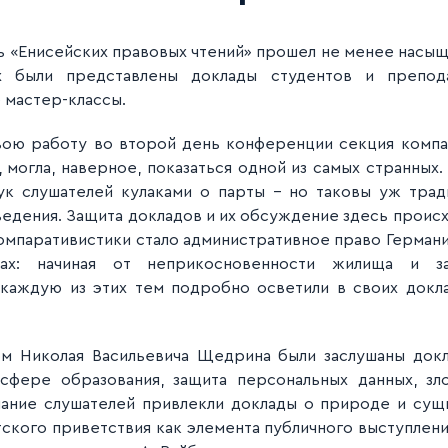
ь «Енисейских правовых чтений» прошел не менее насыщ
х были представлены доклады студентов и препод
 мастер-классы.
вою работу во второй день конференции секция компа
 могла, наверное, показаться одной из самых странных
ук слушателей кулаками о парты – но таковы уж трад
едения. Защита докладов и их обсуждение здесь проис
омпаративистики стало административное право Германии
ах: начиная от неприкосновеннос
ти жилища и за
 каждую из этих тем подробно осветили в своих докл
м Николая Васильевича Щедрина были заслушаны докл
сфере образования, защита персональных данных, з
ание слушателей привлекли доклады о природе и сущн
ского приветствия как элемента публичного выступления