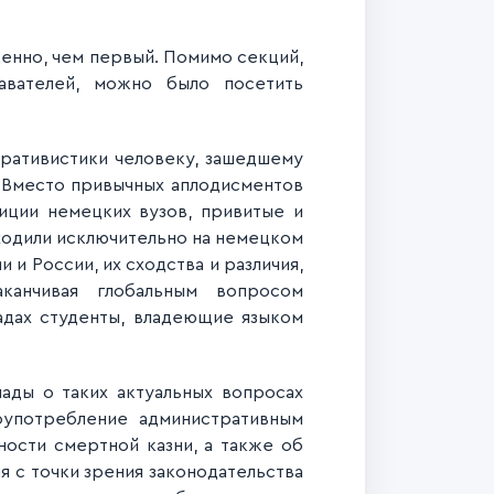
енно, чем первый. Помимо секций,
авателей, можно было посетить
ративистики человеку, зашедшему
. Вместо привычных аплодисментов
иции немецких вузов, привитые и
ходили исключительно на немецком
 и России, их сходства и различия,
канчивая глобальным вопросом
адах студенты, владеющие языком
ады о таких актуальных вопросах
лоупотребление административным
ости смертной казни, а также об
 с точки зрения законодательства