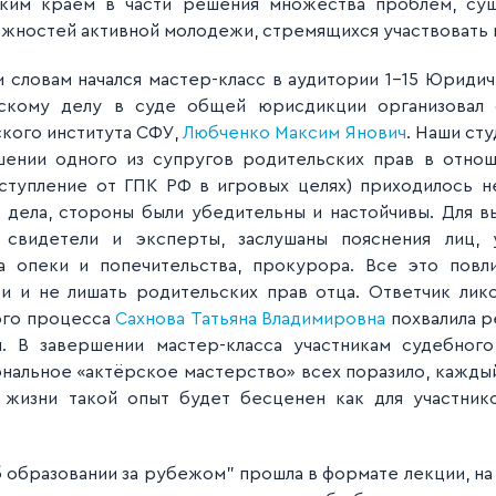
ким краем в части решения множества проблем, су
жностей активной молодежи, стремящихся участвовать в
ми словам начался мастер-класс в аудитории 1-15 Юрид
нскому делу в суде общей юрисдикции организовал 
кого института СФУ,
Любченко Максим Янович
. Наши ст
шении одного из супругов родительских прав в отно
тступление от ГПК РФ в игровых целях) приходилось н
 дела, стороны были убедительны и настойчивы. Для в
свидетели и эксперты, заслушаны пояснения лиц, 
а опеки и попечительства, прокурора. Все это повл
и и не лишать родительских прав отца. Ответчик лик
ого процесса
Сахнова Татьяна Владимировна
похвалила ре
. В завершении мастер-класса участникам судебног
нальное «актёрское мастерство» всех поразило, каждый 
жизни такой опыт будет бесценен как для участнико
 образовании за рубежом" прошла в формате лекции, на 