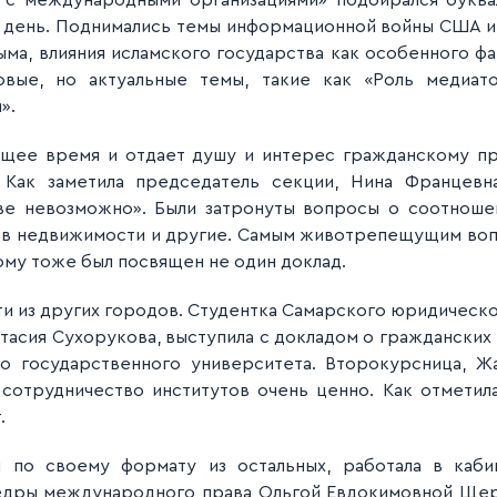
 с международными организациями» подбирался буквал
й день. Поднимались темы информационной войны США 
ма, влияния исламского государства как особенного 
овые, но актуальные темы, такие как «Роль медиа
».
оящее время и отдает душу и интерес гражданскому пр
 Как заметила председатель секции, Нина Францевн
ве невозможно». Были затронуты вопросы о соотношен
тов недвижимости и другие. Самым животрепещущим воп
ому тоже был посвящен не один доклад.
сти из других городов. Студентка Самарского юридическ
стасия Сухорукова, выступила с докладом о гражданских 
о государственного университета. Второкурсница, Ж
 сотрудничество институтов очень ценно. Как отметил
.
 по своему формату из остальных, работала в каби
едры международного права Ольгой Евдокимовной Ще