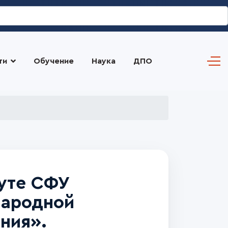
ти
Обучение
Наука
ДПО
туте СФУ
народной
ния».