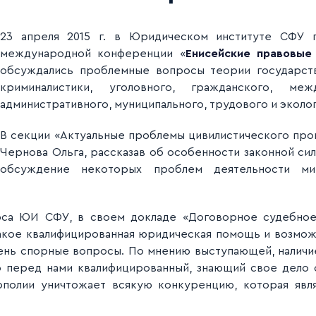
23 апреля 2015 г. в Юридическом институте СФУ
международной конференции «
Енисейские правовые
обсуждались проблемные вопросы теории государств
криминалистики, уголовного, гражданского, межд
административного, муниципального, трудового и эколо
В секции «Актуальные проблемы цивилистического про
Чернова Ольга, рассказав об особенности законной си
обсуждение некоторых проблем деятельности ми
.
урса ЮИ СФУ, в своем докладе «Договорное судебное
такое квалифицированная юридическая помощь и возмо
чень спорные вопросы. По мнению выступающей, налич
о перед нами квалифицированный, знающий свое дело 
полии уничтожает всякую конкуренцию, которая явля