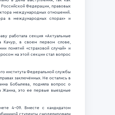
ьно в день выступления, так как
и Российской Федерации, правовых
фактора международных отношений.
тора в международных спорах» и
аву работала секция «Актуальные
а Качур, в своем первом слове,
ии понятий «страховой случай» и
росом на этой секции стал вопрос
ого института Федеральной службы
правах заключённых. Не остались в
анна Бобылева, подняла вопрос о
а Жанна, это ее первые выездные
нете 4-09. Вместе с кандидатом
рбининой студенты смоделировали