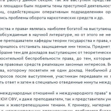
ть работу данной секции. Так же выступили предста
х площадки были подняты темы преступной деятельнос
лиц, содействующим оперативным подразделениям ор
вались проблемы оборота наркотических средств и др.
ства и права» являлась наиболее богатой на выступающ
 обсуждаемые в научной литературе, но от этого не м
е преподаватели кафедры теории государства и права, и 
ришлось отстаивать защищаемые ими тезисы. Предмет 
бразие тем для докладов выступающим: от теоретически
осительной беспробельности права, до тем, которы
ма правовых средств реализации законных интересов. В
ва, которому посвятили не один доклад. Необычной 
просов после выступления, участникам передавали их 
ть ответ и затем в специально отведенные минуты между
 международных отношений и международного права" в
 ЮИ СФУ, и даже преподаватели, так и представители ун
ми и животрепещущими темами. К примеру, материал