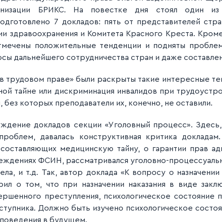
анизации БРИКС. На повестке дня стоял один из
одготовлено 7 докладов: пять от представителей стран 
ии здравоохранения и Комитета Красного Креста. Кром
тмечены положительные тенденции и подняты проблем
сы дальнейшего сотрудничества стран и даже составлен
в трудовом праве» были раскрыты такие интересные тем
ой тайне или дискриминация инвалидов при трудоустр
 без которых преподаватели их, конечно, не оставили.
ждение докладов секции «Уголовный процесс». Здесь, 
роблем, давалась конструктивная критика докладам
 составляющих медицинскую тайну, о гарантии прав а
еждениях ФСИН, рассматривался уголовно-процессуаль
ла, и т.д. Так, автор доклада «К вопросу о назначении 
ил о том, что при назначении наказания в виде закл
вершенного преступления, психологическое состояние 
еступника. Должно быть изучено психологическое состоя
поведения в будущем.