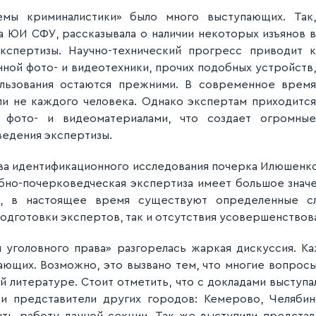
мы криминалистики» было много выступающих. Так,
а ЮИ СФУ, рассказывала о наличии некоторых изъянов в
кспертизы. Научно-технический прогресс приводит к
ной фото- и видеотехники, прочих подобных устройств,
льзования остаются прежними. В современное время
ли не каждого человека. Однако экспертам приходится
и фото- и видеоматериалами, что создает огромные
оведения экспертизы.
а идентификационного исследования почерка Илюшенко
дебно-почерковедческая экспертиза имеет большое знач
ь, в настоящее время существуют определенные с
подготовки экспертов, так и отсутствия усовершенствов
 уголовного права» разгорелась жаркая дискуссия. Ка
ющих. Возможно, это вызвано тем, что многие вопросы
й литературе. Стоит отметить, что с докладами выступ
и представители других городов: Кемерово, Челяби