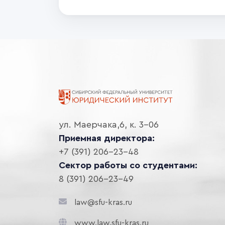
ул. Маерчака,6, к. 3-06
Приемная директора:
+7 (391) 206-23-48
Сектор работы со студентами:
8 (391) 206-23-49
law@sfu-kras.ru
www.law.sfu-kras.ru