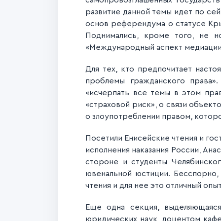
самопровозглашённых государств
развитие данной темы идет по се
основ референдума о статусе Кры
Поднимались, кроме того, не н
«Международный аспект медиации
Для тех, кто предпочитает наст
проблемы гражданского права».
«исчерпать все темы в этом пра
«страховой риск», о связи объек
о злоупотреблении правом, котор
Посетили Енисейские чтения и го
исполнения наказания России, Ана
стороне и студенты Челябинског
ювенальной юстиции. Бесспорно,
чтения и для нее это отличный опыт
Еще одна секция, выделяющаяся
юридических наук, доцентом каф