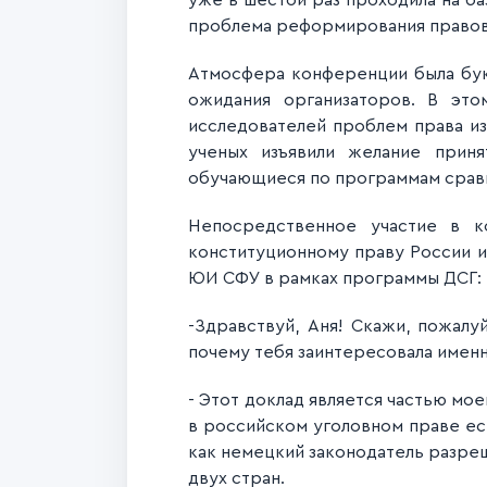
уже в шестой раз проходила на ба
проблема реформирования правово
Атмосфера конференции была букв
ожидания организаторов. В эт
исследователей проблем права из
ученых изъявили желание приня
обучающиеся по программам сравн
Непосредственное участие в к
конституционному праву России и
ЮИ СФУ в рамках программы ДСГ:
-Здравствуй, Аня! Скажи, пожалу
почему тебя заинтересовала именн
- Этот доклад является частью мое
в российском уголовном праве ест
как немецкий законодатель разре
двух стран.