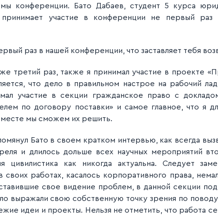
мы конференции. Бато Дабаев, студент 5 курса юри
а, принимает участие в конференции не первый раз
первый раз в нашей конференции, что заставляет тебя во
уже третий раз, также я принимал участие в проекте «
ляется, что дело в правильном настрое на рабочий ла
имал участие в секции гражданское право с доклад
елем по договору поставки» и самое главное, что я д
вместе мы сможем их решить.
помянул Бато в своем кратком интервью, как всегда вы
реля и длилось дольше всех научных мероприятий вт
я цивилистика как никогда актуальна. Следует заме
своих работах, касалось корпоративного права, нема
ставившие свое видение проблем, в данной секции по
ло выражали свою собственную точку зрения по поводу 
ежие идеи и проекты. Нельзя не отметить, что работа с