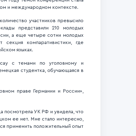
этом году темой конференции стала
ном и международном контексте.
 количество участников превысило
клады представили 210 молодых
ссии, а еще четыре сотни молодых
т секция компаративистики, где
йском языках.
ссау с темами по уголовному и
емецкая студентка, обучающаяся в
ловном праве Германии и России»,
да посмотрела УК РФ и увидела, что
цком ее нет. Мне стало интересно,
ься применить положительный опыт