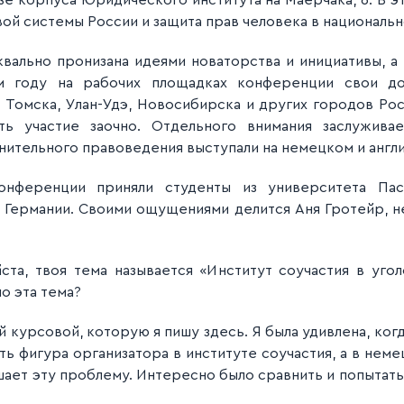
зе корпуса Юридического института на Маерчака, 6. В 
й системы России и защита прав человека в националь
ально пронизана идеями новаторства и инициативы, а
ом году на рабочих площадках конференции свои до
 Томска, Улан-Удэ, Новосибирска и других городов Ро
ть участие заочно. Отдельного внимания заслуживае
ительного правоведения выступали на немецком и англи
онференции приняли студенты из университета Па
 Германии. Своими ощущениями делится Аня Гротейр, н
йста, твоя тема называется «Институт соучастия в уго
о эта тема?
й курсовой, которую я пишу здесь. Я была удивлена, ког
ь фигура организатора в институте соучастия, а в неме
шает эту проблему. Интересно было сравнить и попытат