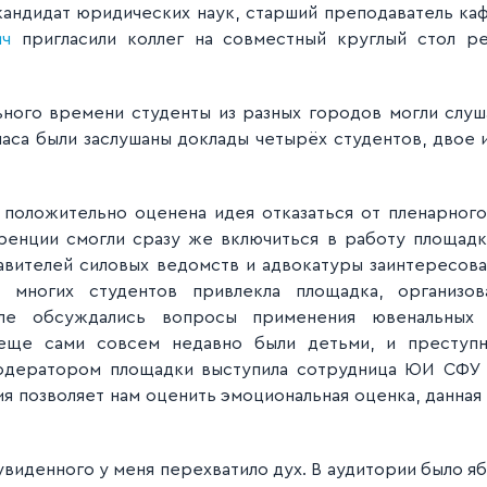
андидат юридических наук, старший преподаватель ка
ич
пригласили коллег на совместный круглый стол р
ого времени студенты из разных городов могли слуша
часа были заслушаны доклады четырёх студентов, двое и
положительно оценена идея отказаться от пленарного
еренции смогли сразу же включиться в работу площадк
авителей силовых ведомств и адвокатуры заинтересова
о многих студентов привлекла площадка, организов
оле обсуждались вопросы применения ювенальных 
 еще сами совсем недавно были детьми, и преступн
Модератором площадки выступила сотрудница ЮИ СФ
я позволяет нам оценить эмоциональная оценка, данная
 увиденного у меня перехватило дух. В аудитории было я