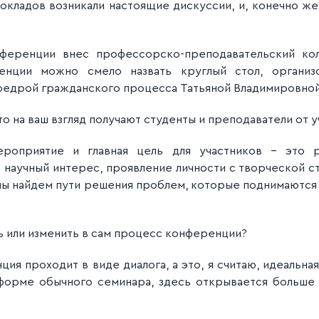
окладов возникали настоящие дискуссии, и, конечно же,
нференции внес профессорско-преподавательский кол
нции можно смело назвать круглый стол, органи
федрой гражданского процесса Татьяной Владимировной
то на ваш взгляд получают студенты и преподаватели от 
роприятие и главная цель для участников - это ра
 научный интерес, проявление личности с творческой с
 мы найдем пути решения проблем, которые поднимаются 
ть или изменить в сам процесс конференции?
нция проходит в виде диалога, а это, я считаю, идеальн
форме обычного семинара, здесь открывается больше 