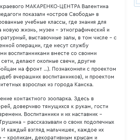
ь краевого МАКАРЕНКО-ЦЕНТРА Валентина
педагоги показали «остров Свободы» в
ованные учебные классы, где знания для
 новую жизнь, музеи – этнографический и
ратурный, выставочные залы, в том числе – с
енной операции, где несут службу
ами воспитанниками вместе со своими
сети, делают окопные свечи, другие
бойцам на фронт …). Познакомили с проектом
судеб вчерашних воспитанников), и проектом
ритетных взрослых из города Канска.
ение контактного зоопарка. Здесь в
ерей, доверчиво тянущихся к рукам, гости
времени. Воспитанники и их наставник –
Трушина – рассказывали о своих подопечных
 И каждый взгляд мальчишек, каждое их
 – кроликам, декоративным крысам и