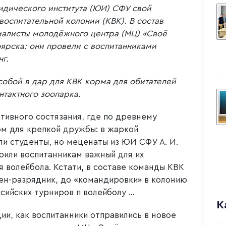
ридического института (ЮИ) СФУ свой
оспитательной колонии (КВК). В состав
иалисты молодёжного центра (МЦ) «Своё
оярска: они провели с воспитанниками
г.
собой в дар для КВК корма для обитателей
тактного зоопарка.
тивного состязания, где по древнему
м для крепкой дружбы: в жаркой
ли студенты, но меценаты из ЮИ СФУ А. И.
рили воспитанникам важный для их
 волейбола. Кстати, в составе команды КВК
мен-разрядник, до «командировки» в колонию
сийских турниров п волейболу …
К
ии, как воспитанники отправились в новое