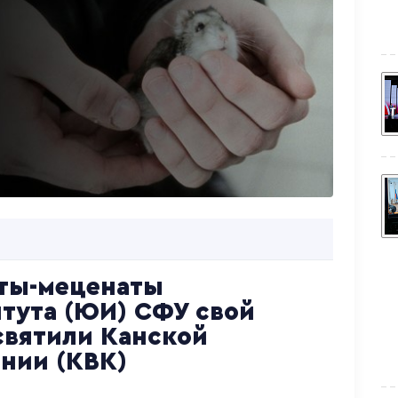
енты-меценаты
тута (ЮИ) СФУ свой
святили Канской
нии (КВК)