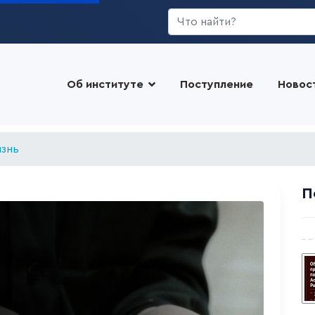
Искать...
Об институте
Поступление
Новос
изнь
П