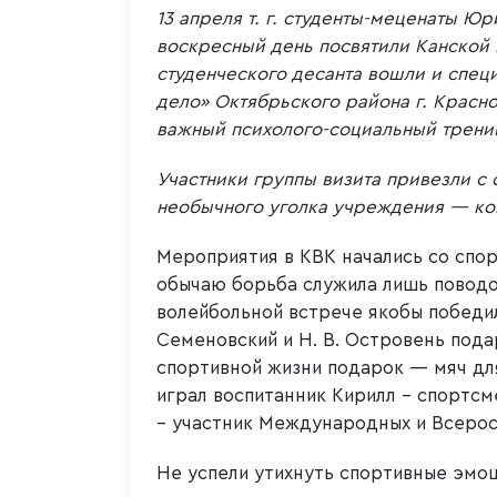
13 апреля т. г. студенты-меценаты Ю
воскресный день посвятили Канской в
студенческого десанта вошли и спец
дело» Октябрьского района г. Красн
важный психолого-социальный тренин
Участники группы визита привезли с 
необычного уголка учреждения — кон
Мероприятия в КВК начались со спор
обычаю борьба служила лишь поводо
волейбольной встрече якобы победи
Семеновский и Н. В. Островень пода
спортивной жизни подарок — мяч для
играл воспитанник Кирилл – спортс
– участник Международных и Всерос
Не успели утихнуть спортивные эмоц