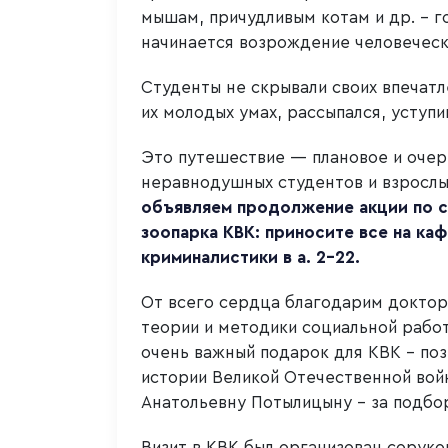
мышам, причудливым котам и др. – г
начинается возрождение человеческ
Студенты не скрывали своих впечатл
их молодых умах, рассыпался, уступ
Это путешествие — плановое и оче
неравнодушных студентов и взрослых
объявляем продолжение акции по с
зоопарка КВК: приносите все на ка
криминалистики в а. 2–22.
От всего сердца благодарим доктор
теории и методики социальной рабо
очень важный подарок для КВК – по
истории Великой Отечественной вой
Анатольевну Потылицыну – за подбо
Визит в КВК был организован сорук