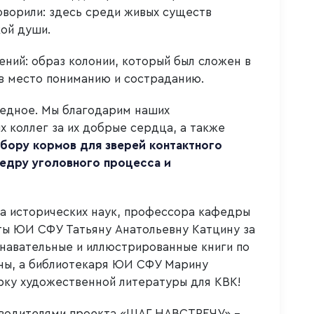
оворили: здесь среди живых существ
ой души.
ений: образ колонии, который был сложен в
ив место пониманию и состраданию.
редное. Мы благодарим наших
 коллег за их добрые сердца, а также
бору кормов для зверей контактного
федру уголовного процесса и
а исторических наук, профессора кафедры
ты ЮИ СФУ Татьяну Анатольевну Катцину за
знавательные и иллюстрированные книги по
ны, а библиотекаря ЮИ СФУ Марину
рку художественной литературы для КВК!
оводителями проекта «ШАГ НАВСТРЕЧУ» –