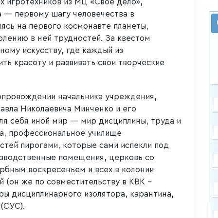
х игротехников из МЦ «Своё дело»,
 — первому шагу человечества в
ясь на первого космонавте планеты,
олению в ней трудностей. За квестом
ному искусству, где каждый из
ить красоту и развивать свои творческие
опровождении начальника учреждения,
авла Николаевича Минченко и его
ля себя иной мир — мир дисциплины, труда и
а, профессиональное училище
остей пирогами, которые сами испекли под
изводственные помещения, церковь со
ербным воскресеньем и всех в колонии
 (он же по совместительству в КВК –
ры дисциплинарного изолятора, карантина,
(СУС).