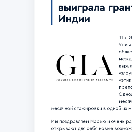
выиграла гран
Индии
The G
Униве
облас
межди
варьи
«злоу
«этик
препо
Однол
месяч
месячной стажировки в одной из 
Мы поздравляем Марию и очень рад
открывают для себя новые возмож