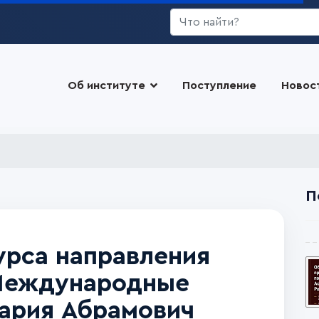
Искать...
Об институте
Поступление
Новос
П
урса направления
Международные
ария Абрамович