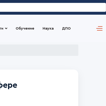
ти
Обучение
Наука
ДПО
фере