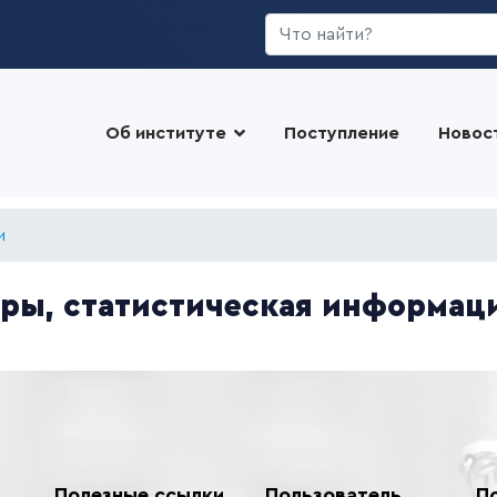
Искать...
Об институте
Поступление
Новос
и
оры, статистическая информац
Полезные ссылки
Пользователь
П