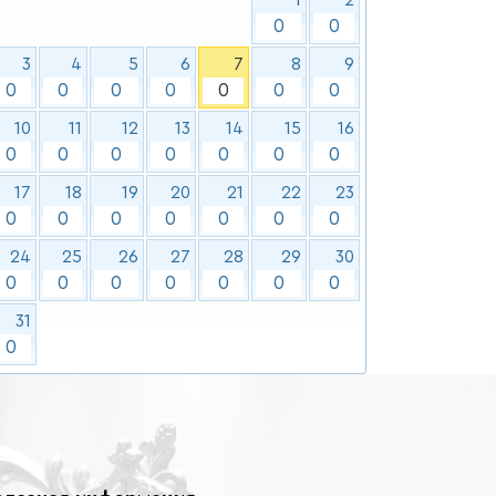
0
0
3
4
5
6
7
8
9
0
0
0
0
0
0
0
10
11
12
13
14
15
16
0
0
0
0
0
0
0
17
18
19
20
21
22
23
0
0
0
0
0
0
0
24
25
26
27
28
29
30
0
0
0
0
0
0
0
31
0