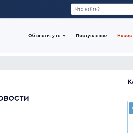
Искать...
Об институте
Поступление
Новос
К
овости