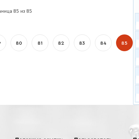
ница 85 из 85
9
80
81
82
83
84
85