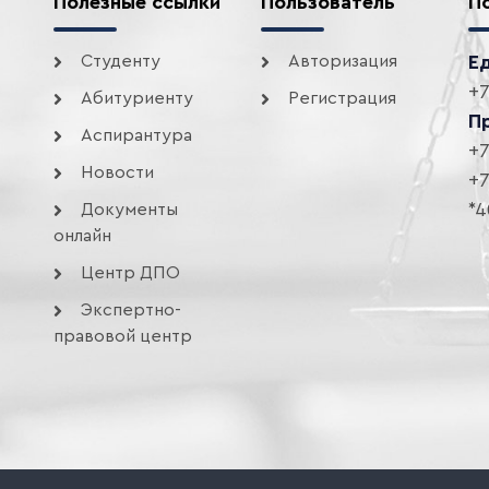
Полезные ссылки
Пользователь
П
Студенту
Авторизация
Е
+7
Абитуриенту
Регистрация
П
Аспирантура
+7
Новости
+7
*4
Документы
онлайн
Центр ДПО
Экспертно-
правовой центр