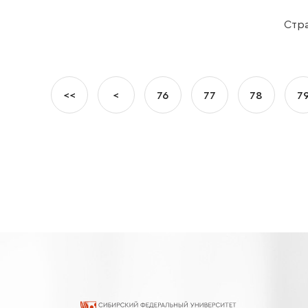
Стра
<<
<
76
77
78
7