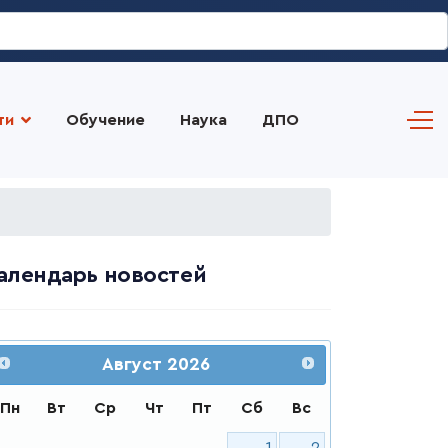
ти
Обучение
Наука
ДПО
алендарь новостей
Август
2026
Пн
Вт
Ср
Чт
Пт
Сб
Вс
1
2