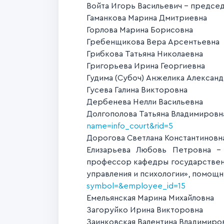
Войта Игорь Васильевич - предсе
Гаманкова Марина Дмитриевна
Горлова Марина Борисовна
Гребенщикова Вера Арсентьевна
Грибкова Татьяна Николаевна
Григорьева Ирина Георгиевна
Гудима (Субоч) Анжелика Алексан
Гусева Галина Викторовна
Дербенева Нелли Васильевна
Долгополова Татьяна Владимировна
name=info_court&rid=5
Дорогова Светлана Константиновн
Елизарьева Любовь Петровна 
профессор кафедры государствен
управления и психологии», помощ
symbol=&employee_id=15
Емельянская Марина Михайловна
Загоруйко Ирина Викторовна
Заинковская Валентина Владимиро