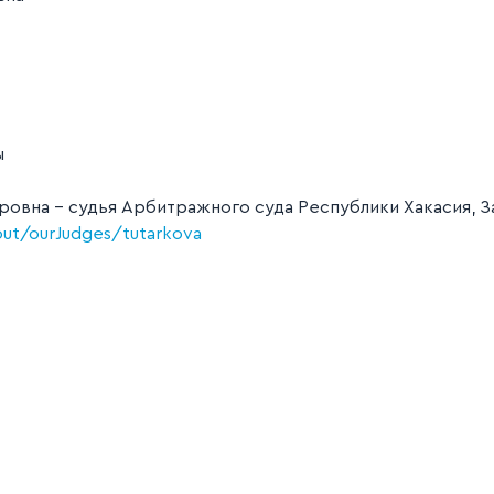
ы
ировна - судья Арбитражного суда Республики Хакасия,
bout/ourJudges/tutarkova