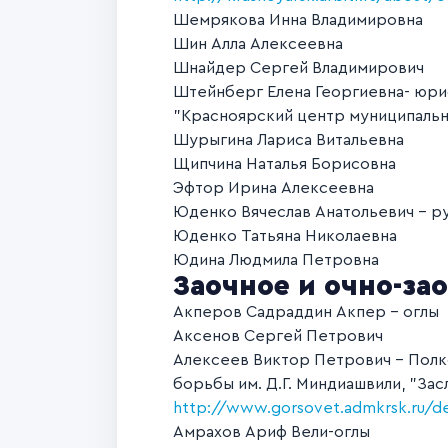
Шемрякова Инна Владимировна
Шин Алла Алексеевна
Шнайдер Сергей Владимирович
Штейнберг Елена Георгиевна- юр
"Красноярский центр муниципальн
Шурыгина Лариса Витальевна
Щипчина Наталья Борисовна
Эфтор Ирина Алексеевна
Юденко Вячеслав Анатольевич - р
Юденко Татьяна Николаевна
Юдина Людмила Петровна
Заочное и очно-за
Акперов Садраддин Акпер - оглы
Аксенов Сергей Петрович
Алексеев Виктор Петрович - Полко
борьбы им. Д.Г. Миндиашвили, "За
http://www.gorsovet.admkrsk.ru/d
Амрахов Ариф Вели-оглы