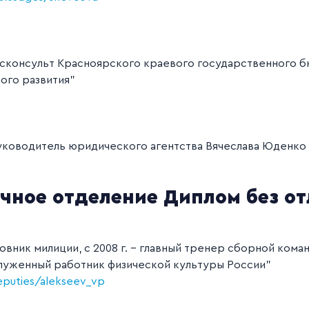
исконсульт Красноярского краевого государственного 
ого развития"
уководитель юридического агентства Вячеслава Юденко
очное отделение Диплом без о
вник милиции, с 2008 г. - главный тренер сборной ком
служенный работник физической культуры России"
eputies/alekseev_vp