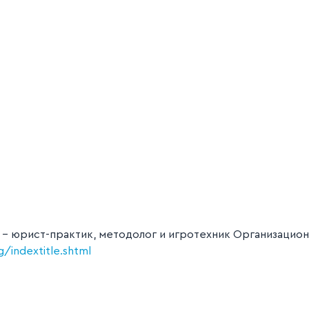
 - юрист-практик, методолог и игротехник Организацио
g/indextitle.shtml