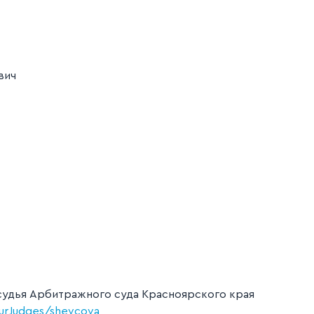
вич
судья Арбитражного суда Красноярского края
/ourJudges/shevcova