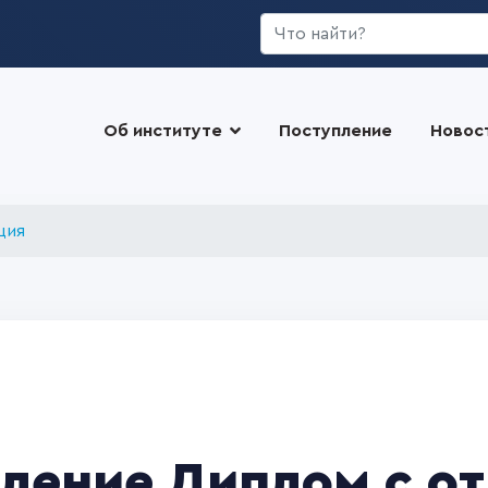
Искать...
Об институте
Поступление
Новос
ция
ление Д
иплом с о