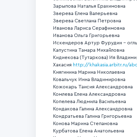
Зарыпова Наталья Ерахимовна
Зверева Елена Валерьевна
Зверева Светлана Петровна
Иванова Лариса Серафимовна
Иванова Ольга Григорьевна
Искендеров Артур Фурудин - огл
Капустина Тамара Михайловна
Кидиекова (Тутаркова) Ия Владим
Хакасия
http://khakasia.arbitr.ru/a
Княгинина Марина Николаевна
Ковальчук Инна Владимировна
Кожокарь Таисия Александровна
Комлева Елена Александровна
Копелева Людмила Васильевна
Кондакова Галина Александровна
Кондратьева Галина Григорьевна
Конова Марина Степановна
Курбатова Елена Анатольевна