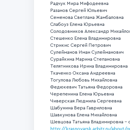
Радчук Мира Мифодеевна
Разанов Сергей Юльевич
Семенова Светлана Жамбаловна
Слабоуз Елена Юрьевна
Солодовников Александр Михайло
Стешенко Елена Владимировна
Стрикис Сергей Петрович
Сулейманов Иман Сулейманович
Сурайкина Марина Степановна
Телятникова Ирина Владимировна
Ткаченко Оксана Андреевна
Тогулова Любовь Михайловна
Федюкевич Татьяна Федоровна
Черепенина Елена Юрьевна
Чиверская Людмила Сергеевна
Шабунина Вера Гавриловна
Шавкунова Елена Михайловна
Шевцова Татьяна Владимировна - 
http://krasnoyarsk.arbitr.ru/about