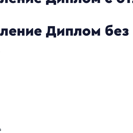
ление Д
иплом без
а
а