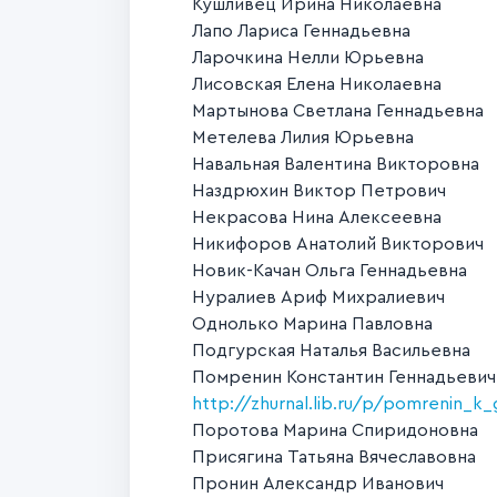
Кушливец Ирина Николаевна
Лапо Лариса Геннадьевна
Ларочкина Нелли Юрьевна
Лисовская Елена Николаевна
Мартынова Светлана Геннадьевна
Метелева Лилия Юрьевна
Навальная Валентина Викторовна
Наздрюхин Виктор Петрович
Некрасова Нина Алексеевна
Никифоров Анатолий Викторович
Новик-Качан Ольга Геннадьевна
Нуралиев Ариф Михралиевич
Однолько Марина Павловна
Подгурская Наталья Васильевна
Помренин Константин Геннадьевич
http://zhurnal.lib.ru/p/pomrenin_k_
Поротова Марина Спиридоновна
Присягина Татьяна Вячеславовна
Пронин Александр Иванович