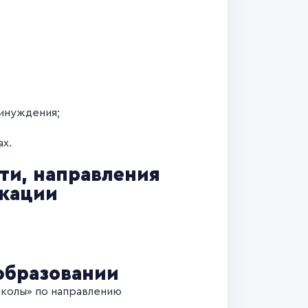
инуждения;
х.
ти, направления
икации
образовании
 школы» по направлению