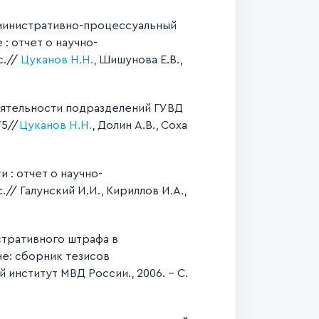
министративно-процессуальный
: отчет о научно-
с.//
Цуканов Н.Н.
, Шишунова Е.В.,
ятельности подразделений ГУВД
75//
Цуканов Н.Н.
, Долин А.В., Соха
 : отчет о научно-
/ Галунский И.И., Кириллов И.А.,
тративного штрафа в
е: сборник тезисов
нститут МВД России., 2006. – С.