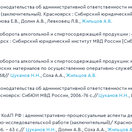
онодательства об административной ответственности не
 (заключительный). Красноярск : Сибирский юридически
ова Е.В., Долин А.В., Левковец Л.В.,
Жильцов А.В.
оборота алкогольной и спиртосодержащей продукции : 
рск : Сибирский юридический институт МВД России [СибЮ
 оборота алкогольной и спиртосодержащей продукции: 
ких материалов по осуществлению оперативно-служебн
168//
Цуканов Н.Н.
, Соха А.А.,
Жильцов А.В.
онодательства об административной ответственности н
ноярск: СибЮИ МВД России, 2006.-76 с.//
Цуканов Н.Н.
,
КоАП РФ : административно-процессуальные аспекты д
чно-исследовательской работе (заключительный)/ Красн
. – 63 с.//
Цуканов Н.Н.
, Долин А.В., Соха А.А.,
Жильцов А