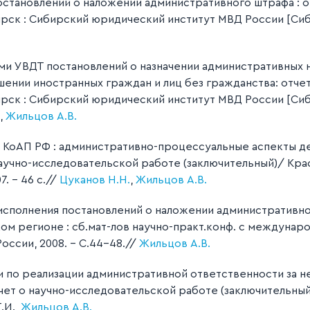
становлений о наложении административного штрафа : о
рск : Сибирский юридический институт МВД России [СибЮИ
и УВДТ постановлений о назначении административных н
ении иностранных граждан и лиц без гражданства: отче
рск : Сибирский юридический институт МВД России [СибЮИ
,
Жильцов А.В.
КоАП РФ : административно-процессуальные аспекты д
научно-исследовательской работе (заключительный)/ Кр
. – 46 с.//
Цуканов Н.Н.
,
Жильцов А.В.
исполнения постановлений о наложении административн
 регионе : сб.мат-лов научно-практ.конф. с международн.
оссии, 2008. - С.44-48.//
Жильцов А.В.
и по реализации административной ответственности за н
тчет о научно-исследовательской работе (заключительн
.И.,
Жильцов А.В.