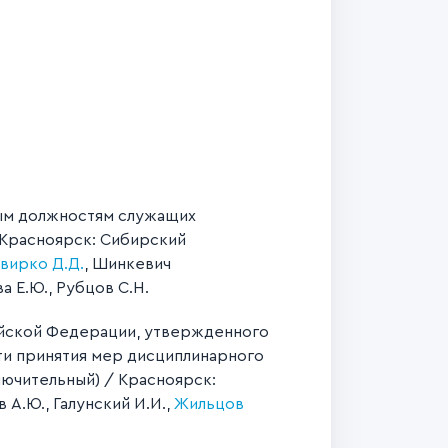
вым должностям служащих
 Красноярск: Сибирский
вирко Д.Д.
, Шинкевич
а Е.Ю., Рубцов С.Н.
сийской Федерации, утвержденного
сти принятия мер дисциплинарного
лючительный) / Красноярск:
 А.Ю., Галунский И.И.,
Жильцов