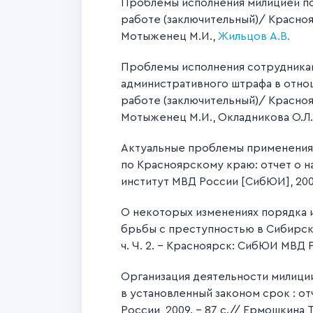
Проблемы исполнения милицией по
работе (заключительный)/ Красноя
Мотыженец М.И.,
Жильцов А.В.
Проблемы исполнения сотрудникам
административного штрафа в отнош
работе (заключительный)/ Красноя
Мотыженец М.И., Окладникова О.Л.
Актуальные проблемы применения 
по Красноярскому краю: отчет о 
институт МВД России [СибЮИ], 2007
О некоторых изменениях порядка 
брьбы с преступностью в Сибирском
ч. Ч. 2. - Красноярск: СибЮИ МВД Р
Организация деятельности милици
в установленный законом срок : о
России, 2009. – 87 с.// Ермошкина Т