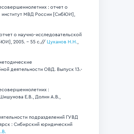
совершеннолетних : отчет о
й институт МВД России [СибЮИ],
отчет о научно-исследовательской
И], 2005. – 55 с.//
Цуканов Н.Н.
,
методические
ой деятельности ОВД. Выпуск 13.-
есовершеннолетних :
 Шишунова Е.В., Долин А.В.,
еятельности подразделений ГУВД
оярск : Сибирский юридический
.В.