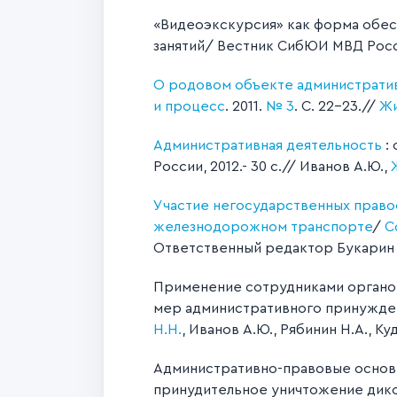
«Видеоэкскурсия» как форма обес
занятий/ Вестник СибЮИ МВД России
О родовом объекте административн
и процесс
. 2011.
№ 3
. С. 22-23.//
Жи
Административная деятельность
:
России, 2012.- 30 с.// Иванов А.Ю.,
Участие негосударственных право
железнодорожном транспорте
/
С
Ответственный редактор Букарин А.
Применение сотрудниками органов
мер административного принужден
Н.Н.
, Иванов А.Ю., Рябинин Н.А., Ку
Административно-правовые основы
принудительное уничтожение дик