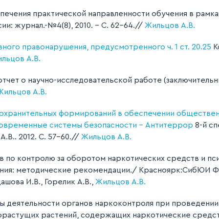
печения практической направленности обучения в рамка
: журнал.-№4(8), 2010. – С. 62-64.//
Жильцов А.В.
ого правонарушения, предусмотренного ч. 1 ст. 20.25
К
льцов А.В.
 отчет о научно-исследовательской работе (заключител
Жильцов А.В.
охранительных формирований в обеспечении обществен
овременные системы безопасности − Антитеррор
8-й сп
В.. 2012. С. 57-60.//
Жильцов А.В.
 по контролю за оборотом наркотических средств и п
ия: методические рекомендации./ Красноярк:СибЮИ ФСК
дашова И.В., Горелик А.В.,
Жильцов А.В.
 деятельности органов наркоконтроля при проведении 
орастущих растений, содержащих наркотические средст