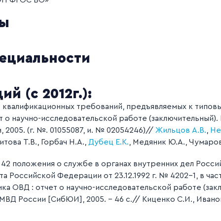
ОП ФГОС ВО»
ты
пециальности
й (с 2012г.):
е квалификационных требований, предъявляемых к типо
 о научно-исследовательской работе (заключительный).
2005. (г. №. 01055087, и. № 02054246)//
Жильцов А.В.
,
Не
Шитова Т.В., Горбач Н.А.,
Дубец Е.К.
, Медяник Ю.А., Чумаров
. 42 положения о службе в органах внутренних дел Рос
 Российской Федерации от 23.12.1992 г. № 4202-1, в ча
ка ОВД : отчет о научно-исследовательской работе (зак
Д России [СибЮИ], 2005. – 46 с.// Киценко С.И., Иванов