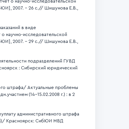
тчет о научно-исследовательской
], 2007. – 26 с.// Шишунова Е.В.,
аказаний в виде
т о научно-исследовательской
], 2007. – 29 с.// Шишунова Е.В.,
еятельности подразделений ГУВД
асноярск : Сибирский юридический
ого штрафа/ Актуальные проблемы
участием (14-15.02.2008 г.) : в 2
еуплату административного штрафа
ый)/ Красноярск: СибЮИ МВД