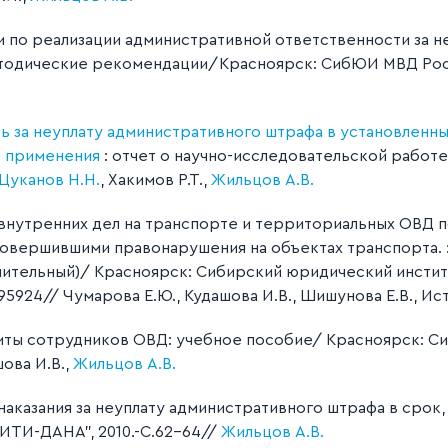
и по реализации административной ответственности за н
тодические рекомендации/Красноярск: СибЮИ МВД России,
 за неуплату административного штрафа в установленный 
е применения
: отчет о научно-исследовательской работе
Цуканов Н.Н.
, Хакимов Р.Т.,
Жильцов А.В.
внутренних дел на транспорте и территориальных ОВД п
вершившими правонарушения на объектах транспорта. : 
чительный)/ Красноярск: Сибирский юридический инстит
95924// Чумарова Е.Ю., Кудашова И.В., Шишунова Е.В., Ист
ты сотрудников ОВД: учебное пособие/ Красноярск: Сиб
шова И.В.,
Жильцов А.В.
аказания за неуплату административного штрафа в срок,
ИТИ-ДАНА", 2010.-С.62-64//
Жильцов А.В.