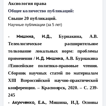
«Обучение юристов в
Аксиология права
Великобритании. Кейс-
методика в обучении юристов»;
Общее количество публикаций:
«Трудовое и тарифное право
Свыше 20 публикаций.
Германии»
Научные публикации (за 5 лет)
-
,
Бурнакина, А.
В.
Мишина, И.Д.
Телеологическое расширительноe
толкование локальных норм: проблемы
применения
/
,
А.В. Бурнакина
И.Д. Мишина
//Енисейские политико-правовые чтения.
Сборник научных статей по материалам
XIII Всероссийской научно-практической
конференции.
– Красноярск, 2020. – С. 239-
245
-
,
Мишина, И.Д. Основы
Акунченко, Е.А.