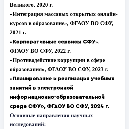
Великого
, 2020 г.
«
Интеграция массовых открытых онлайн-
курсов в образование
», ФГАОУ ВО СФУ,
2021 г.
«
»,
Корпоративные сервисы СФУ
«Организационно-
методическое
ФГАОУ ВО СФУ, 2022 г.
сопровождение учебного
«
Противодействие коррупции в сфере
процесса студентов в
условиях электронного
образования
», ФГАОУ ВО СФУ, 2023 г.
обучения»
«Решение задач (казусов)
«
Планирование и реализация учебных
как основной
занятий в электронной
практикоориентированный
метод преподавания: новые
информационно-образовательной
подходы»
среде СФУ
», ФГАОУ ВО СФУ, 2024 г.
«Современные методики
проведения
Основные направления научных
государственных
экзаменов»
исследований: