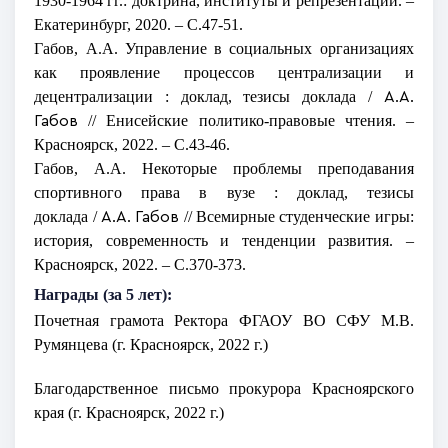
1930-1964 гг.: доктрина, институты и репрезентации. –
Екатеринбург
, 2020. – С.47-51.
Габов, А.А.
У
правление в социальных организациях
как проявление процессов централизации и
децентрализации : доклад, тезисы доклада /
А.А.
//
Енисейские политико-правовые чтения
. –
Габов
Красноярск
, 2022. – С.43-46.
Габов, А.А.
Н
екоторые проблемы преподавания
спортивного права в вузе : доклад, тезисы
доклада
/
//
Всемирные студенческие игры:
А.А. Габов
история, современность и тенденции развития
. –
Красноярск
, 2022. – С.370-373.
Награды (за 5 лет):
Почетная грамота Ректора ФГАОУ ВО СФУ М.В.
Румянцева (г. Красноярск, 2022 г.)
Благодарственное письмо
прокурора Красноярского
края (г. Красноярск, 2022 г.)