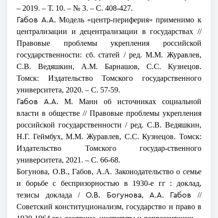
– 2019. – Т. 10. – № 3. – С. 408-427.
Модель «центр-периферия» применимо к
Габов А.А.
централизации и децентрализации в государствах //
Правовые проблемы укрепления российской
государственности: сб. статей / ред. М.М. Журавлев,
С.В. Ведяшкин, А.М. Барнашов, С.С. Кузнецов.
Томск: Издательство Томского государственного
университета, 2020. – С. 57-59.
М. Манн об источниках социальной
Габов А.А.
власти в обществе // Правовые проблемы укрепления
российской государственности / ред. С.В. Ведяшкин,
Н.Г. Геймбух, М.М. Журавлев, С.С. Кузнецов. Томск:
Издательство Томского государ-ственного
университета, 2021. – С. 66-68.
Богунова, О.В., Габов, А.А. Законодательство о семье
и борьбе с беспризорностью в 1930-е гг :
доклад,
тезисы доклада
/
,
//
О.В. Богунова
А.А. Габов
Советский конституционализм, государство и право в