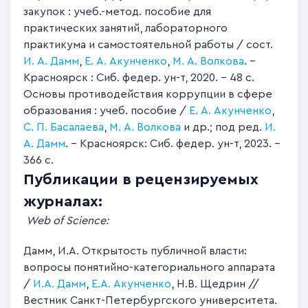
закупок : учеб.-метод. пособие для
практических занятий, лабораторного
практикума и самостоятельной работы / сост.
И. А. Дамм
,
Е. А. Акунченко
,
М. А. Волкова
. –
Красноярск : Сиб. федер. ун-т, 2020. – 48 с.
Основы противодействия коррупции в сфере
образования : учеб. пособие /
Е. А. Акунченко
,
С. П. Басалаева
,
М. А. Волкова
и др.; под ред.
И.
А. Дамм
. – Красноярск: Сиб. федер. ун-т, 2023. –
366 c.
Публикации в рецензируемых
журналах:
Web of Science:
Дамм, И.А. Открытость публичной власти:
вопросы понятийно-категориального аппарата
/
И.А. Дамм
,
Е.А. Акунченко
, Н.В. Щедрин //
Вестник Санкт-Петербургского университета.