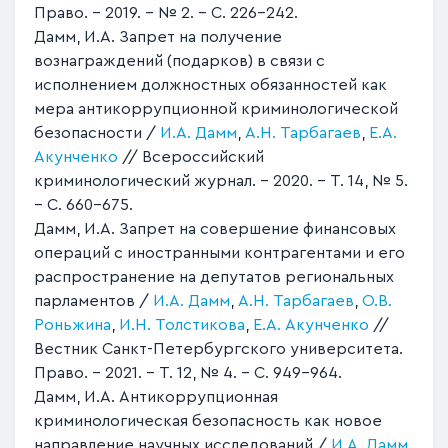
Право. – 2019. – № 2. – С. 226–242.
Дамм, И.А. Запрет на получение
вознаграждений (подарков) в связи с
исполнением должностных обязанностей как
мера антикоррупционной криминологической
безопасности /
И.А. Дамм
,
А.Н. Тарбагаев
,
Е.А.
Акунченко
// Всероссийский
криминологический журнал. – 2020. – Т. 14, № 5.
– C. 660–675.
Дамм, И.А. Запрет на совершение финансовых
операций с иностранными контрагентами и его
распространение на депутатов региональных
парламентов /
И.А. Дамм
,
А.Н. Тарбагаев
,
О.В.
Роньжина
,
И.Н. Толстикова
,
Е.А. Акунченко
//
Вестник Санкт-Петербургского университета.
Право. – 2021. – Т. 12, № 4. – С. 949–964.
Дамм, И.А. Антикоррупционная
криминологическая безопасность как новое
направление научных исследований /
И.А. Дамм