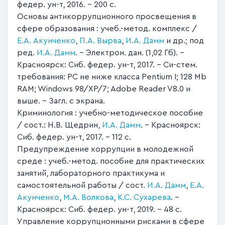
федер. ун-т, 2016. – 200 с.
Основы антикоррупционного просвещения в
сфере образования : учеб.-метод. комплекс /
Е.А. Акунченко
,
П.А. Вырва
,
И.А. Дамм
и др.; под
ред.
И.А. Дамм
. – Электрон. дан. (1,02 Гб). –
Красноярск: Сиб. федер. ун-т, 2017. – Си-стем.
требования: PC не ниже класса Pentium I; 128 Mb
RAM; Windows 98/XP/7; Adobe Reader V8.0 и
выше. – Загл. с экрана.
Криминология : учебно-методическое пособие
/ сост.: Н.В. Щедрин,
И.А. Дамм
. – Красноярск:
Сиб. федер. ун-т, 2017. – 112 с.
Предупреждение коррупции в молодежной
среде : учеб.-метод. пособие для практических
занятий, лабораторного практикума и
самостоятельной работы / сост.
И.А. Дамм
,
Е.А.
Акунченко
,
М.А. Волкова
,
К.С. Сухарева
. –
Красноярск: Сиб. федер. ун-т, 2019. – 48 с.
Управление коррупционными рисками в сфере