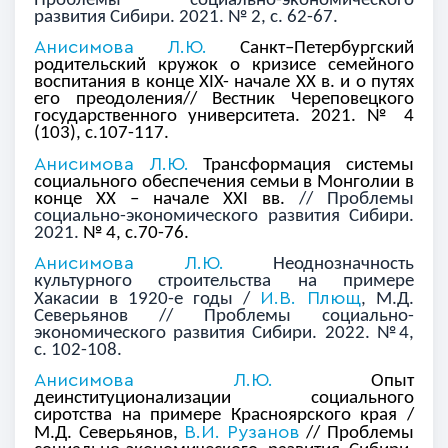
Проблемы социально-экономического
развития Сибири. 2021. № 2, с. 62-67.
Анисимова Л.Ю.
Санкт–Петербургский
родительский кружок о кризисе семейного
воспитания в конце
XIX
- начале ХХ в. и о путях
его преодоления// Вестник Череповецкого
государственного университета. 2021. № 4
(103), с.107-117.
Анисимова Л.Ю.
Трансформация системы
социального обеспечения семьи в Монголии в
конце ХХ – начале ХХI вв.
// Проблемы
социально-экономического развития Сибири.
2021.
№ 4, с.70-76.
Анисимова Л.Ю.
Неоднозначность
культурного строительства на
примере
И.В. Плющ
Хакасии в 1920-е годы /
, М.Д.
Северьянов // Проблемы социально-
экономического развития Сибири. 2022. №4,
с. 102-108.
Анисимова Л.Ю.
Опыт
деинституционализации социального
сиротства на примере Красноярского края /
В.И. Рузанов
М.Д. Северьянов,
// Проблемы