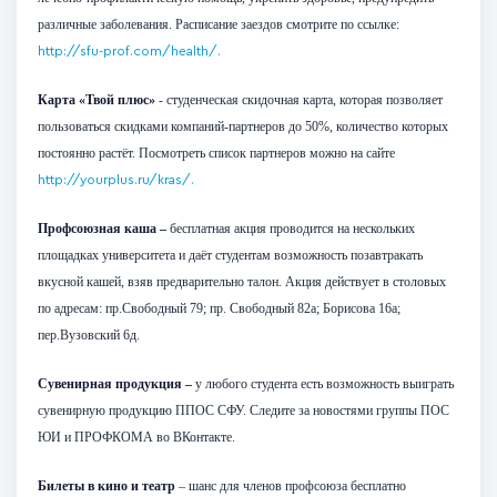
различные заболевания. Расписание заездов смотрите по ссылке:
http://sfu-prof.com/health/.
Карта «Твой плюс»
- студенческая скидочная карта, которая позволяет
пользоваться скидками компаний-партнеров до 50%, количество которых
постоянно растёт. Посмотреть список партнеров можно на сайте
http://yourplus.ru/kras/.
Профсоюзная каша –
бесплатная акция проводится на нескольких
площадках университета и даёт студентам возможность позавтракать
вкусной кашей, взяв предварительно талон. Акция действует в столовых
по адресам: пр.Свободный 79; пр. Свободный 82а; Борисова 16а;
пер.Вузовский 6д.
Сувенирная продукция –
у любого студента есть возможность выиграть
сувенирную продукцию ППОС СФУ. Следите за новостями группы ПОС
ЮИ и ПРОФКОМА во ВКонтакте.
Билеты в кино и театр
– шанс для членов профсоюза бесплатно