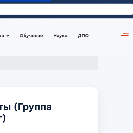
ти
Обучение
Наука
ДПО
ты (Группа
г)