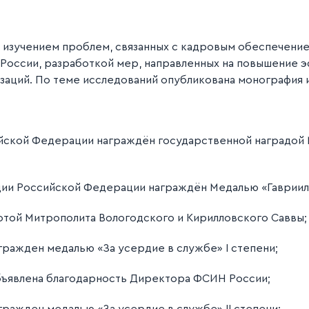
я изучением проблем, связанных с кадровым обеспечение
 России, разработкой мер, направленных на повышение 
заций. По теме исследований опубликована монография и
сийской Федерации награждён государственной наградой 
иции Российской Федерации награждён Медалью «Гавриил
мотой Митрополита Вологодского и Кирилловского Саввы;
агражден медалью «За усердие в службе» I степени;
объявлена благодарность Директора ФСИН России;