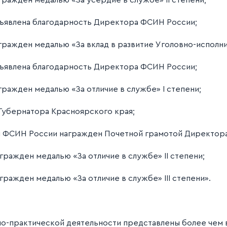
гражден медалью «За усердие в службе» II степени;
объявлена благодарность Директора ФСИН России;
агражден медалью «За вклад в развитие Уголовно-исполн
объявлена благодарность Директора ФСИН России;
гражден медалью «За отличие в службе» I степени;
 Губернатора Красноярского края;
азом ФСИН России награжден Почетной грамотой Директор
гражден медалью «За отличие в службе» II степени;
гражден медалью «За отличие в службе» III степени».
но-практической деятельности представлены более чем в