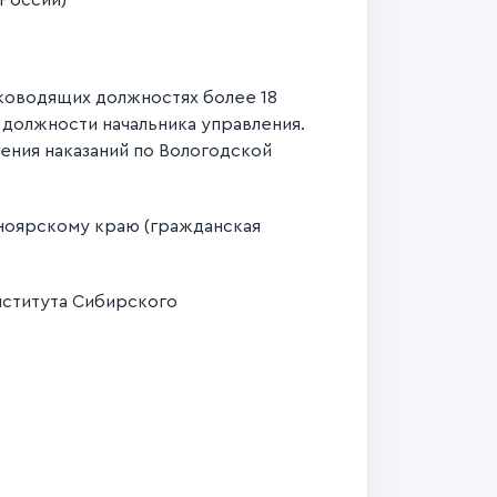
России)
уководящих должностях более 18
в должности начальника управления.
нения наказаний по Вологодской
ноярскому краю (гражданская
нститута Сибирского