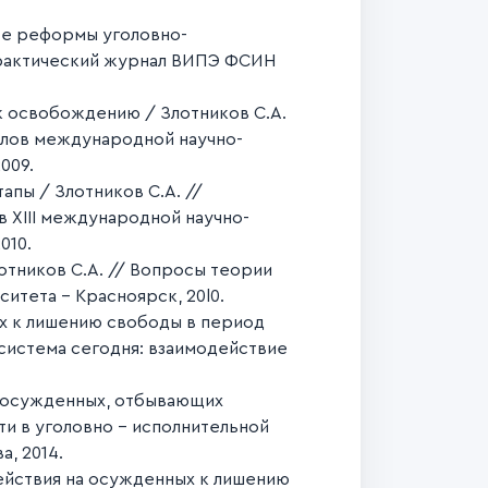
те реформы уголовно-
-практический журнал ВИПЭ ФСИН
 освобождению / Злотников С.А.
алов международной научно-
009.
пы / Злотников С.А. //
 XIII международной научно-
010.
тников С.А. // Вопросы теории
итета - Красноярск, 20l0.
х к лишению свободы в период
 система сегодня: взаимодействие
 осужденных, отбывающих
и в уголовно - исполнительной
, 2014.
ействия на осужденных к лишению