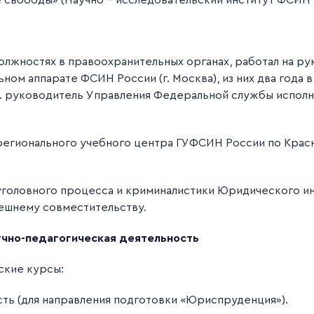
свободы» (Научно - исследовательский институт ФСИН 
 должностях в правоохранительных органах, работал на р
льном аппарате ФСИН России (г. Москва), из них два года 
4 г. руководитель Управления Федеральной службы испол
жрегионального учебного центра ГУФСИН России по Крас
уголовного процесса и криминалистики Юридического и
ешнему совместительству.
чно-педагогическая деятельность
ские курсы:
ть (для направления подготовки «Юриспруденция»).