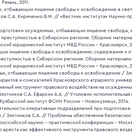
Рязань, 2011.
, отбывающих лишение свободы к освобождению в све
ов С.А. Кириченко В.М. // «Вестник института» Научно
одготовки осужденных, отбывающих лишение свободы, к
 преступностью в Сибирском регионе. Сборник матери
ский юридический институт МВД России - Красноярск, 2
их лишение свободы к освобождению: содержание и эта
еступностью в Сибирском регионе: Сборник материалов
ский юридический институт МВД России - Красноярск, 2
ых, отбывающих лишение свободы к освобождению / Зло
пирантов и соискателей Красноярского аграрного универс
ивный инструмент правового воздействия на осужденны
лотников С.А. Ефаркин А.А. // Уголовно-исполнительная
 Кузбасский институт ФСИН России - Новокузнецк, 2014.
тельности оперативных подразделений при подготовке
/ Злотников С.А. // Проблемы обеспечения безопасност
оссийской научно - практической конференции - Москва
 ареста как эффективного инструмента правового возд