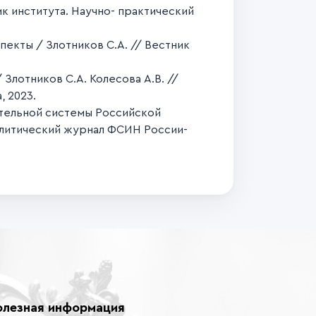
к института. Научно- практический
екты / Злотников С.А. // Вестник
лотников С.А. Колесова А.В. //
 2023.
ительной системы Российской
алитический журнал ФСИН России-
олезная информация