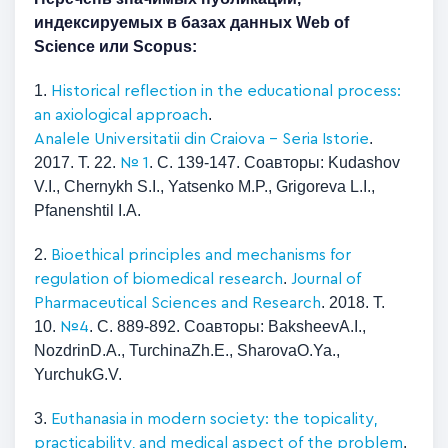
индексируемых в базах данных Web of
Science или Scopus:
1.
Historical reflection in the educational process:
.
an axiological approach
.
Analele Universitatii din Craiova - Seria Istorie
2017. Т. 22.
. С. 139-147. Соавторы: Kudashov
№ 1
V.I., Chernykh S.I., Yatsenko M.P., Grigoreva L.I.,
Pfanenshtil I.A.
2.
Bioethical principles and mechanisms for
.
regulation of biomedical research
Journal of
. 2018. Т.
Pharmaceutical Sciences and Research
10.
. С. 889-892. Соавторы: BaksheevA.I.,
№4
NozdrinD.A., TurchinaZh.E., SharovaO.Ya.,
YurchukG.V.
3.
Euthanasia in modern society: the topicality,
.
practicability, and medical aspect of the problem