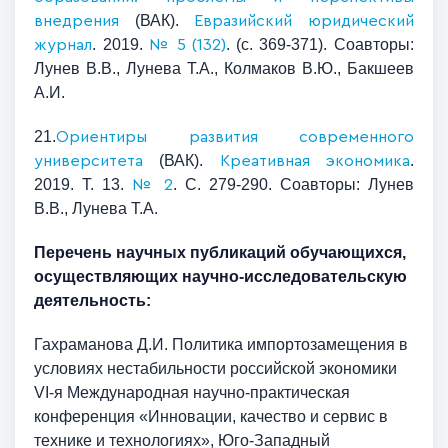
(ВАК).
внедрения
Евразийский юридический
. 2019.
. (с. 369-371). Соавторы:
журнал
№ 5 (132)
Лунев В.В., Лунева Т.А., Колмаков В.Ю., Бакшеев
А.И.
21.
Ориентиры развития современного
(ВАК).
.
университета
Креативная экономика
2019. Т. 13.
. С. 279-290. Соавторы: Лунев
№ 2
В.В., Лунева Т.А.
Перечень научных публикаций обучающихся,
осуществляющих научно-исследовательскую
деятельность:
Гахраманова Д.И. Политика импортозамещения в
условиях нестабильности российской экономики
VI-я Международная научно-практическая
конференция «Инновации, качество и сервис в
технике и технологиях», Юго-Западный