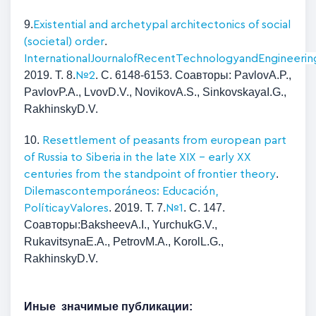
9.
Existential and archetypal architectonics of social
.
(societal) order
International
Journal
of
Recent
Technology
and
Engineerin
2019. Т. 8.
. С. 6148-6153.
Соавторы:
Pavlov
A
.
P
.,
№
2
Pavlov
P
.
A
.,
Lvov
D
.
V
.,
Novikov
A
.
S
.,
Sinkovskaya
I
.
G
.,
Rakhinsky
D
.
V
.
10.
Resettlement of peasants from european part
of Russia to Siberia in the late XIX – early XX
.
centuries from the standpoint of frontier theory
Dilemas
contempor
á
neos
:
Educaci
ó
n
,
. 2019. Т. 7.
. С. 147.
Pol
í
tica
y
Valores
№
1
Соавторы:
Baksheev
A
.
I
.,
Yurchuk
G
.
V
.,
Rukavitsyna
E
.
A
.,
Petrov
M
.
A
.,
Korol
L
.
G
.,
Rakhinsky
D
.
V
.
И
ные значимые публикации: