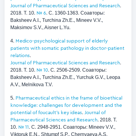
.
Journal of Pharmaceutical Sciences and Research
2018. Т. 10.
. С. 1360-1363. Соавторы:
№ 6
Baksheev A.I., Turchina Zh.E., Mineev V.V.,
Maksimov S.V., Aisner L.Yu.
4.
Medico-psychological support of elderly
patients with somatic pathology in doctor-patient
.
relations
.
Journal of Pharmaceutical Sciences and Research
2018. Т. 10.
. С. 2506-2509. Соавторы:
№ 10
Baksheev A.I., Turchina Zh.E., Yurchuk G.V., Leopa
A.V., Melnikova T.V.
5.
Pharmaceutical ethics in the frame of bioethical
knowledge: challenges for development and the
.
potential of foucault's key ideas
Journal of
. 2018. Т.
Pharmaceutical Sciences and Research
10.
. С. 2948-2951. Соавторы: Mineev V.V.,
№ 11
Viktoruk E.N., Shtumpf S.P., Chernyaeva A.S.