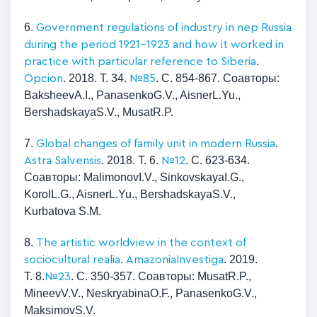
6.
Government regulations of industry in nep Russia
during the period 1921-1923 and how it worked in
.
practice with particular reference to Siberia
. 2018. Т. 34.
. С. 854-867. Соавторы:
Opcion
№85
BaksheevA.I., PanasenkoG.V., AisnerL.Yu.,
BershadskayaS.V., MusatR.P.
7.
.
Global changes of family unit in modern Russia
. 2018. Т. 6.
. С. 623-634.
Astra Salvensis
№12
Соавторы: MalimonovI.V., SinkovskayaI.G.,
KorolL.G., AisnerL.Yu., BershadskayaS.V.,
Kurbatova S.M.
8.
The artistic worldview in the context of
.
. 2019.
sociocultural realia
Amazonia
Investiga
Т. 8.
. С. 350-357. Соавторы:
Musat
R
.
P
.,
№
23
Mineev
V
.
V
.,
Neskryabina
O
.
F
.,
Panasenko
G
.
V
.,
Maksimov
S
.
V
.